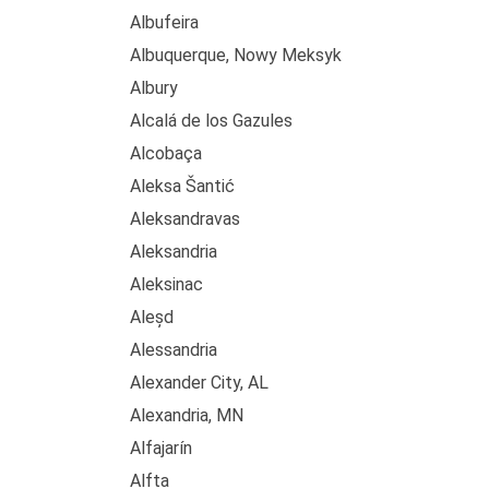
Albufeira
Albuquerque, Nowy Meksyk
Albury
Alcalá de los Gazules
Alcobaça
Aleksa Šantić
Aleksandravas
Aleksandria
Aleksinac
Aleșd
Alessandria
Alexander City, AL
Alexandria, MN
Alfajarín
Alfta