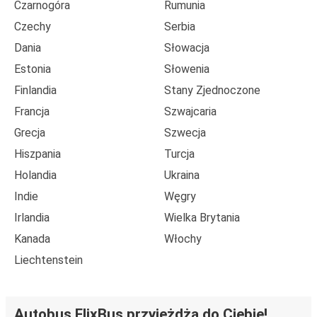
Czarnogóra
Rumunia
Czechy
Serbia
Dania
Słowacja
Estonia
Słowenia
Finlandia
Stany Zjednoczone
Francja
Szwajcaria
Grecja
Szwecja
Hiszpania
Turcja
Holandia
Ukraina
Indie
Węgry
Irlandia
Wielka Brytania
Kanada
Włochy
Liechtenstein
Autobus FlixBus przyjeżdża do Ciebie!