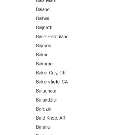
Baia Mare
Baiano
Baibiai
Baijnath
Băile Herculane
Bajmok
Bakar
Bakarac
Baker City, OR
Bakersfield, CA
Balachaur
Balandžiai
Bałczik
Bald Knob, AR
Baleliai