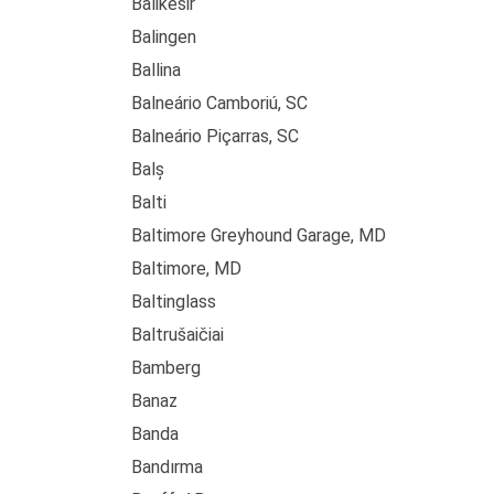
Balikesir
Balingen
Ballina
Balneário Camboriú, SC
Balneário Piçarras, SC
Balș
Balti
Baltimore Greyhound Garage, MD
Baltimore, MD
Baltinglass
Baltrušaičiai
Bamberg
Banaz
Banda
Bandırma