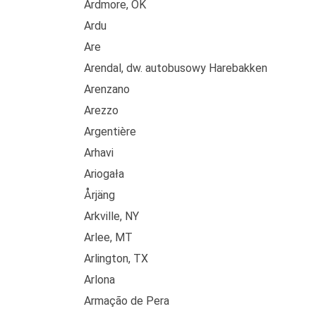
Ardmore, OK
Ardu
Are
Arendal, dw. autobusowy Harebakken
Arenzano
Arezzo
Argentière
Arhavi
Ariogała
Årjäng
Arkville, NY
Arlee, MT
Arlington, TX
Arlona
Armação de Pera