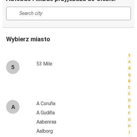
Wybierz miasto
5
A
53 Mile
5
Ä
Ą
B
C
Ć
D
A Coruña
A
E
A Gudiña
F
G
Aabenraa
H
Aalborg
I