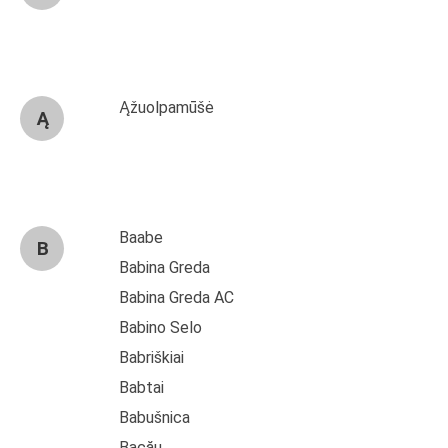
Ąžuolpamūšė
Ą
Baabe
B
Babina Greda
Babina Greda AC
Babino Selo
Babriškiai
Babtai
Babušnica
Bacău