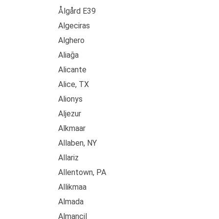
Ålgård E39
Algeciras
Alghero
Aliağa
Alicante
Alice, TX
Alionys
Aljezur
Alkmaar
Allaben, NY
Allariz
Allentown, PA
Allikmaa
Almada
Almancil