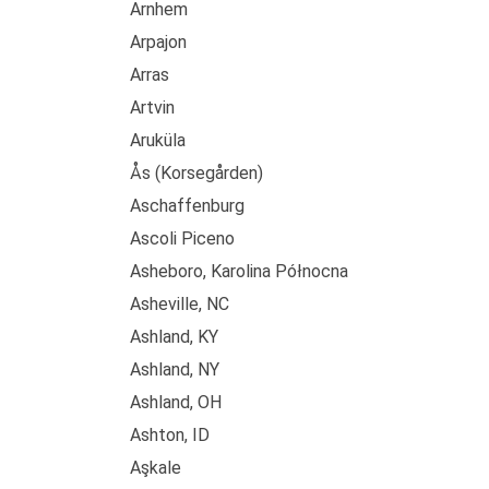
Arnhem
Arpajon
Arras
Artvin
Aruküla
Ås (Korsegården)
Aschaffenburg
Ascoli Piceno
Asheboro, Karolina Północna
Asheville, NC
Ashland, KY
Ashland, NY
Ashland, OH
Ashton, ID
Aşkale