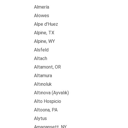
Almería
Ałowes
Alpe d'Huez
Alpine, TX
Alpine, WY
Alsfeld
Altach
Altamont, OR
Altamura
Altınoluk
Altınova (Ayvalık)
Alto Hospicio
Altoona, PA
Alytus
Amagansett, NY