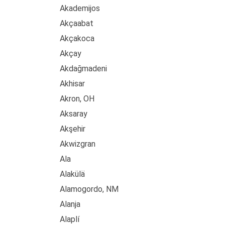
Akademijos
Akçaabat
Akçakoca
Akçay
Akdağmadeni
Akhisar
Akron, OH
Aksaray
Akşehir
Akwizgran
Ala
Alakülä
Alamogordo, NM
Alanja
Alaplí