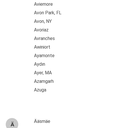
Aviemore
Avon Park, FL
Avon, NY
Avoriaz
Avranches
Awiniort
Ayamonte
Aydın
Ayer, MA
Azamgarh
Azuga
Ääsmäe
Ä