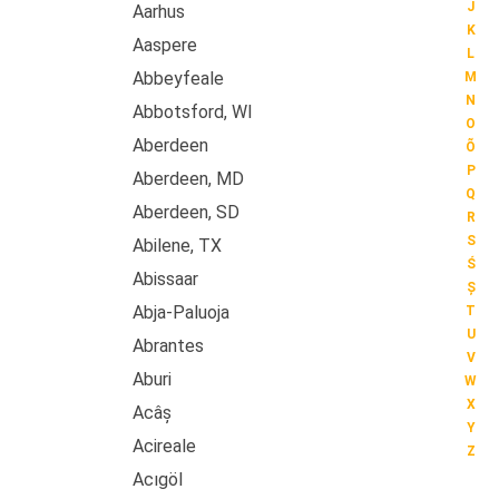
J
Aarhus
K
Aaspere
L
Abbeyfeale
M
N
Abbotsford, WI
O
Aberdeen
Õ
P
Aberdeen, MD
Q
Aberdeen, SD
R
S
Abilene, TX
Ś
Abissaar
Ș
Abja-Paluoja
T
U
Abrantes
V
Aburi
W
X
Acâș
Y
Acireale
Z
Acıgöl