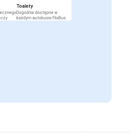
Toalety
iecznego
Dogodnie dostępne w
eczy
każdym autobusie FlixBus