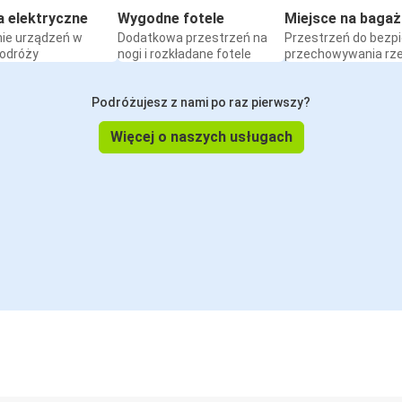
a elektryczne
Wygodne fotele
Miejsce na bagaż
ie urządzeń w
Dodatkowa przestrzeń na
Przestrzeń do bezp
podróży
nogi i rozkładane fotele
przechowywania rz
Podróżujesz z nami po raz pierwszy?
Więcej o naszych usługach