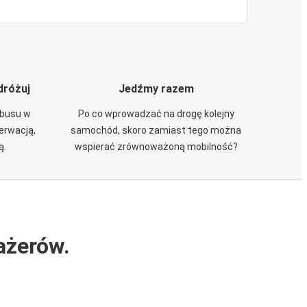
dróżuj
Jedźmy razem
obusu w
Po co wprowadzać na drogę kolejny
zerwacją,
samochód, skoro zamiast tego można
ą.
wspierać zrównoważoną mobilność?
ażerów.