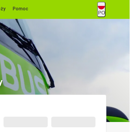
óży
Pomoc
PO
y