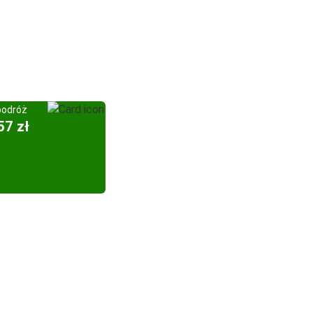
podróż
57 zł