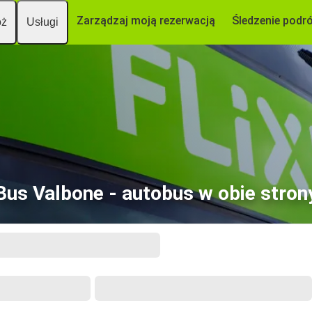
Zarządzaj moją rezerwacją
Śledzenie podr
óż
Usługi
Bus Valbone - autobus w obie stron