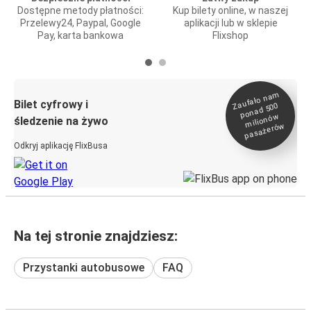
Dostępne metody płatności:
Kup bilety online, w naszej
Przelewy24, Paypal, Google
aplikacji lub w sklepie
Pay, karta bankowa
Flixshop
Zaufało na
m
milionó
pasażeró
Bilet cyfrowy i
ponad 500
w
śledzenie na żywo
w
Odkryj aplikację FlixBusa
Na tej stronie znajdziesz:
Przystanki autobusowe
FAQ