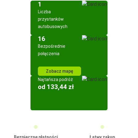
1
Liczba
przystanków
autobusowych
16
Bezpośrednie
połączenia
Zobacz mapę
Najtańsza podróż
od 133,44 zł
Bezpieczne płatności
Łatwy zakup