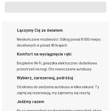
Łączymy Cię ze światem
Nieskończone możliwości. Odkryj ponad 8 000 miejsc
docelowych w ponad 40 krajach.
Komfort na wyciągnięcie ręki
Bezpłatne Wi-Fi, gniazdka elektryczne i dodatkowa
przestrzeń na nogi. Oto nowoczesne autobusy.
Wybierz, zarezerwuj, podróżuj
Od ekranu do siedzenia autobusu w kilka sekund. Ty
zajmij się rezerwacją, my zajmiemy się resztą.
Jedźmy razem
Po co wprowadzać na drogę kolejny samochód, skoro