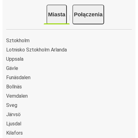
Miasta
Połączenia
Sztokholm
Lotnisko Sztokholm Arlanda
Uppsala
Gävle
Funäsdalen
Bollnäs
Vemdalen
Sveg
Järvsö
Ljusdal
Kilafors