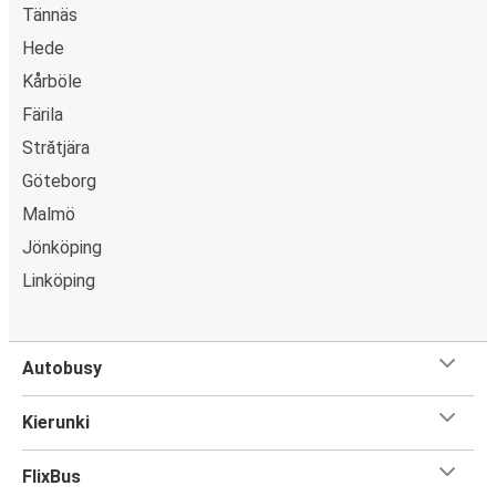
Tännäs
Hede
Kårböle
Färila
Strătjära
Göteborg
Malmö
Jönköping
Linköping
Autobusy
Kierunki
FlixBus