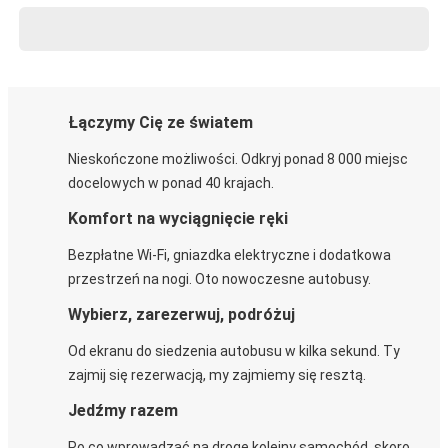
Łączymy Cię ze światem
Nieskończone możliwości. Odkryj ponad 8 000 miejsc
docelowych w ponad 40 krajach.
Komfort na wyciągnięcie ręki
Bezpłatne Wi-Fi, gniazdka elektryczne i dodatkowa
przestrzeń na nogi. Oto nowoczesne autobusy.
Wybierz, zarezerwuj, podróżuj
Od ekranu do siedzenia autobusu w kilka sekund. Ty
zajmij się rezerwacją, my zajmiemy się resztą.
Jedźmy razem
Po co wprowadzać na drogę kolejny samochód, skoro