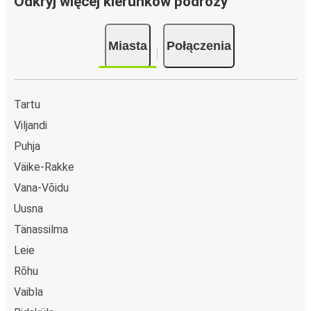
Odkryj więcej kierunków podróży
Miasta
Połączenia
Tartu
Viljandi
Puhja
Väike-Rakke
Vana-Võidu
Uusna
Tänassilma
Leie
Rõhu
Vaibla