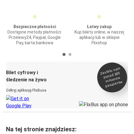
Bezpieczne płatności
Łatwy zakup
Dostępne metody płatności:
Kup bilety online, w naszej
Przelewy24, Paypal, Google
aplikacji lub w sklepie
Pay, karta bankowa
Flixshop
Zaufało na
m
milionó
pasażeró
Bilet cyfrowy i
ponad 500
w
śledzenie na żywo
w
Odkryj aplikację FlixBusa
Na tej stronie znajdziesz: