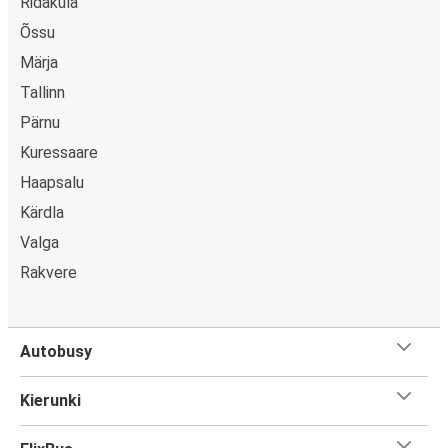
Ridaküla
Õssu
Märja
Tallinn
Pärnu
Kuressaare
Haapsalu
Kärdla
Valga
Rakvere
Autobusy
Kierunki