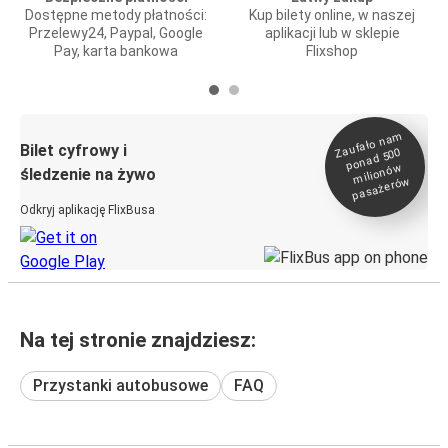
Dostępne metody płatności:
Kup bilety online, w naszej
Przelewy24, Paypal, Google
aplikacji lub w sklepie
Pay, karta bankowa
Flixshop
Zaufało na
m
milionó
pasażeró
Bilet cyfrowy i
ponad 500
w
śledzenie na żywo
w
Odkryj aplikację FlixBusa
Na tej stronie znajdziesz:
Przystanki autobusowe
FAQ