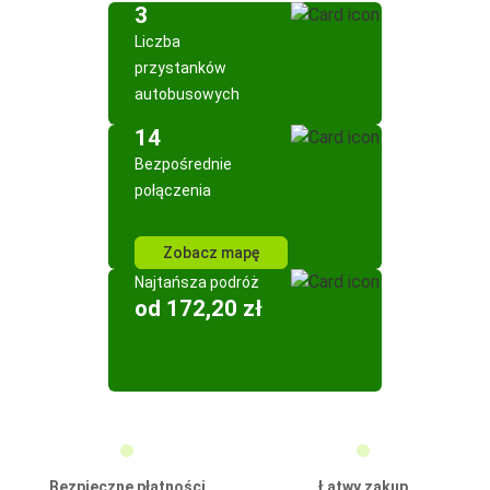
3
Liczba
przystanków
autobusowych
14
Bezpośrednie
połączenia
Zobacz mapę
Najtańsza podróż
od 172,20 zł
Bezpieczne płatności
Łatwy zakup