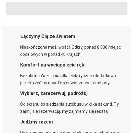
Łączymy Cię ze światem
Nieskończone możliwości. Odkryj ponad 8 000 miejsc
docelowych w ponad 40 krajach.
Komfort na wyciągnięcie ręki
Bezpłatne Wi-Fi, gniazdka elektryczne i dodatkowa
przestrzeń na nogi. Oto nowoczesne autobusy.
Wybierz, zarezerwuj, podróżuj
Od ekranu do siedzenia autobusu w kilka sekund. Ty
zajmij się rezerwacją, my zajmiemy się resztą.
Jedźmy razem
Po co wprowadzać na drogę kolejny samochód, skoro