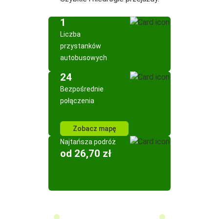
1
Liczba
przystanków
autobusowych
24
Bezpośrednie
połączenia
Zobacz mapę
Najtańsza podróż
od 26,70 zł