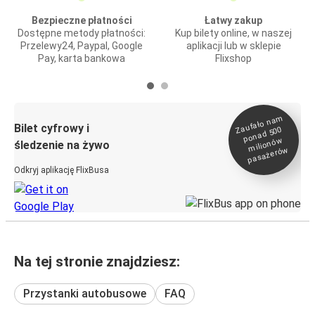
Bezpieczne płatności
Łatwy zakup
Dostępne metody płatności:
Kup bilety online, w naszej
Przelewy24, Paypal, Google
aplikacji lub w sklepie
Pay, karta bankowa
Flixshop
Zaufało na
m
milionó
pasażeró
Bilet cyfrowy i
ponad 500
w
śledzenie na żywo
w
Odkryj aplikację FlixBusa
Na tej stronie znajdziesz:
Przystanki autobusowe
FAQ