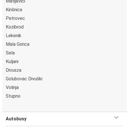
Matijevići
Kirišnica
Petrovec
Kozibrod
Lekenik
Mala Gorica
Sela
Kuljani
Divusza
Golubovac Divuški
Volinja
Stupno
Autobusy