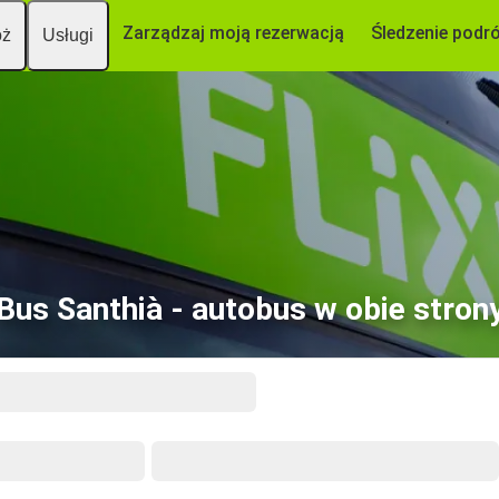
Zarządzaj moją rezerwacją
Śledzenie podr
óż
Usługi
Bus Santhià - autobus w obie stron