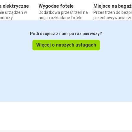
a elektryczne
Wygodne fotele
Miejsce na bagaż
ie urządzeń w
Dodatkowa przestrzeń na
Przestrzeń do bezp
podróży
nogi i rozkładane fotele
przechowywania rz
Podróżujesz z nami po raz pierwszy?
Więcej o naszych usługach