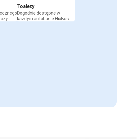
Toalety
iecznego
Dogodnie dostępne w
eczy
każdym autobusie FlixBus