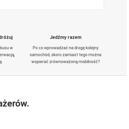
dróżuj
Jedźmy razem
obusu w
Po co wprowadzać na drogę kolejny
zerwacją,
samochód, skoro zamiast tego można
ą.
wspierać zrównoważoną mobilność?
ażerów.