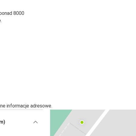
 ponad 8000
.
alne informacje adresowe.
im)