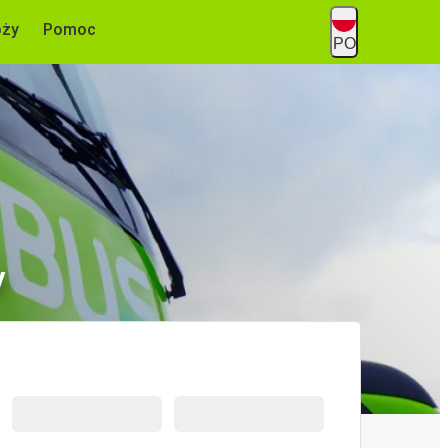
óży
Pomoc
PO
y