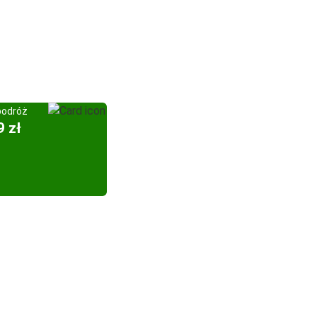
podróż
9 zł