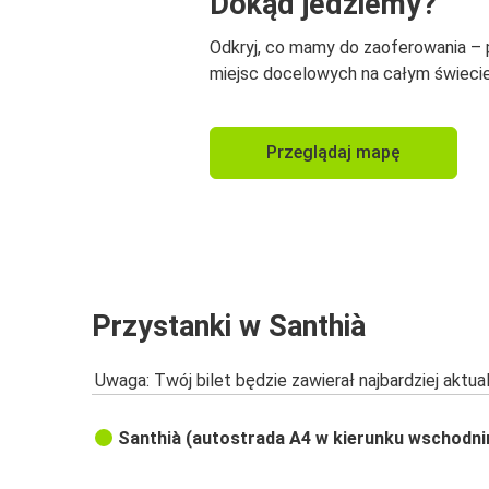
Dokąd jedziemy?
Odkryj, co mamy do zaoferowania –
miejsc docelowych na całym świecie
Przeglądaj mapę
Przystanki w Santhià
Uwaga: Twój bilet będzie zawierał najbardziej aktu
Santhià (autostrada A4 w kierunku wschodn