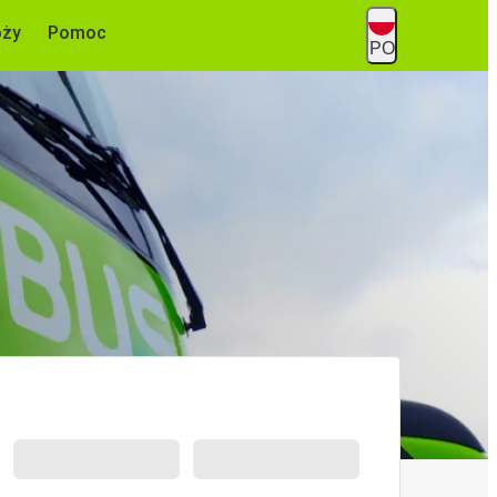
óży
Pomoc
PO