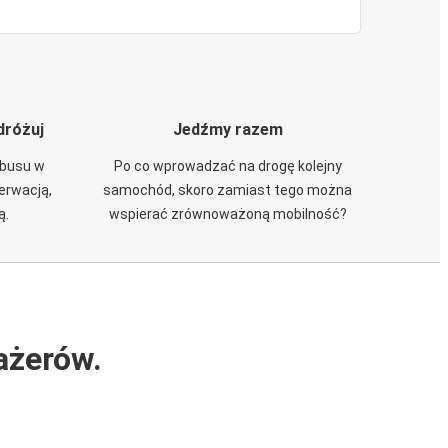
dróżuj
Jedźmy razem
obusu w
Po co wprowadzać na drogę kolejny
zerwacją,
samochód, skoro zamiast tego można
ą.
wspierać zrównoważoną mobilność?
ażerów.