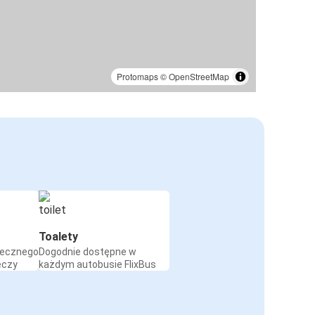
Protomaps
©
OpenStreetMap
Toalety
iecznego
Dogodnie dostępne w
eczy
każdym autobusie FlixBus