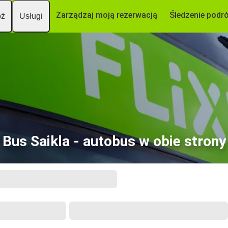
Zarządzaj moją rezerwacją
Śledzenie podr
óż
Usługi
Bus Saikla - autobus w obie strony