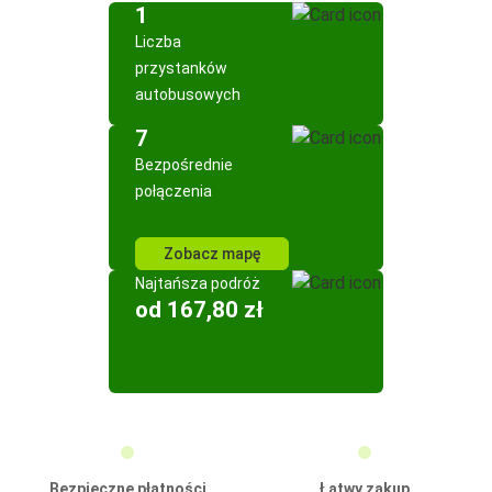
1
Liczba
przystanków
autobusowych
7
Bezpośrednie
połączenia
Zobacz mapę
Najtańsza podróż
od 167,80 zł
Bezpieczne płatności
Łatwy zakup