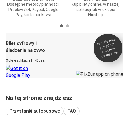
Dostępne metody płatności:
Kup bilety online, w naszej
Przelewy24, Paypal, Google
aplikacji lub w sklepie
Pay, karta bankowa
Flixshop
Zaufało na
m
milionó
pasażeró
Bilet cyfrowy i
ponad 500
w
śledzenie na żywo
w
Odkryj aplikację FlixBusa
Na tej stronie znajdziesz:
Przystanki autobusowe
FAQ