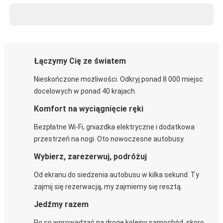
Łączymy Cię ze światem
Nieskończone możliwości. Odkryj ponad 8 000 miejsc
docelowych w ponad 40 krajach.
Komfort na wyciągnięcie ręki
Bezpłatne Wi-Fi, gniazdka elektryczne i dodatkowa
przestrzeń na nogi. Oto nowoczesne autobusy.
Wybierz, zarezerwuj, podróżuj
Od ekranu do siedzenia autobusu w kilka sekund. Ty
zajmij się rezerwacją, my zajmiemy się resztą.
Jedźmy razem
Po co wprowadzać na drogę kolejny samochód, skoro