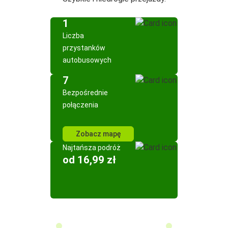
1
Liczba
przystanków
autobusowych
7
Bezpośrednie
połączenia
Zobacz mapę
Najtańsza podróż
od 16,99 zł