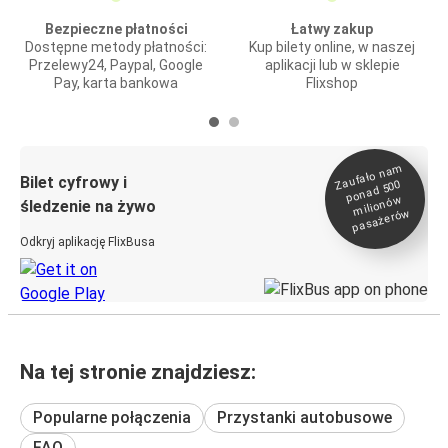
Bezpieczne płatności
Łatwy zakup
Dostępne metody płatności:
Kup bilety online, w naszej
Przelewy24, Paypal, Google
aplikacji lub w sklepie
Pay, karta bankowa
Flixshop
Zaufało na
m
milionó
pasażeró
Bilet cyfrowy i
ponad 500
w
śledzenie na żywo
w
Odkryj aplikację FlixBusa
Na tej stronie znajdziesz:
Popularne połączenia
Przystanki autobusowe
FAQ