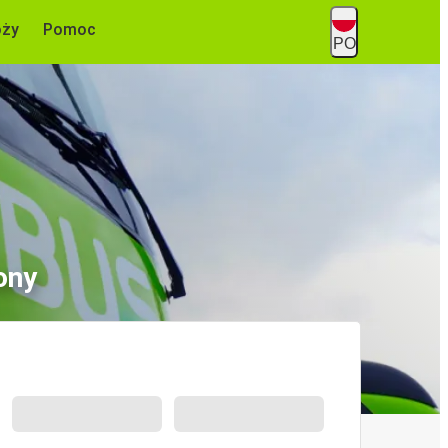
óży
Pomoc
PO
ony