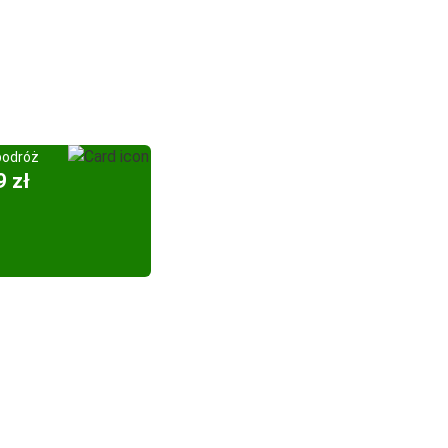
podróż
9 zł