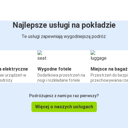
Najlepsze usługi na pokładzie
Te usługi zapewniają wygodniejszą podróż:
a elektryczne
Wygodne fotele
Miejsce na bagaż
ie urządzeń w
Dodatkowa przestrzeń na
Przestrzeń do bezp
podróży
nogi i rozkładane fotele
przechowywania rz
Podróżujesz z nami po raz pierwszy?
Więcej o naszych usługach