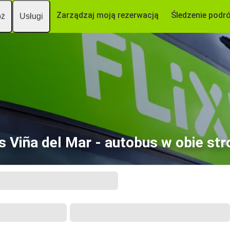
Zarządzaj moją rezerwacją
Śledzenie podr
óż
Usługi
s Viña del Mar - autobus w obie str