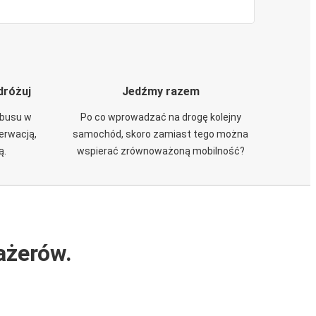
dróżuj
Jedźmy razem
obusu w
Po co wprowadzać na drogę kolejny
zerwacją,
samochód, skoro zamiast tego można
ą.
wspierać zrównoważoną mobilność?
ażerów.