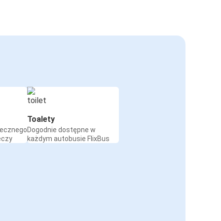
Toalety
iecznego
Dogodnie dostępne w
eczy
każdym autobusie FlixBus