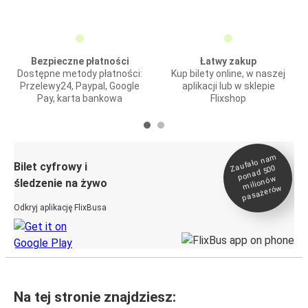
Bezpieczne płatności
Łatwy zakup
Dostępne metody płatności:
Kup bilety online, w naszej
Przelewy24, Paypal, Google
aplikacji lub w sklepie
Pay, karta bankowa
Flixshop
Zaufało na
m
milionó
pasażeró
Bilet cyfrowy i
ponad 500
w
śledzenie na żywo
w
Odkryj aplikację FlixBusa
Na tej stronie znajdziesz: