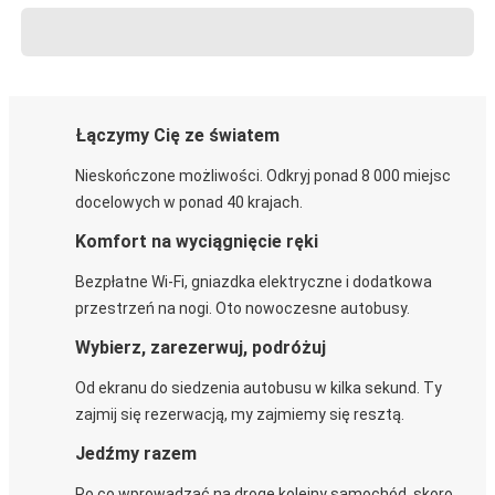
Łączymy Cię ze światem
Nieskończone możliwości. Odkryj ponad 8 000 miejsc
docelowych w ponad 40 krajach.
Komfort na wyciągnięcie ręki
Bezpłatne Wi-Fi, gniazdka elektryczne i dodatkowa
przestrzeń na nogi. Oto nowoczesne autobusy.
Wybierz, zarezerwuj, podróżuj
Od ekranu do siedzenia autobusu w kilka sekund. Ty
zajmij się rezerwacją, my zajmiemy się resztą.
Jedźmy razem
Po co wprowadzać na drogę kolejny samochód, skoro