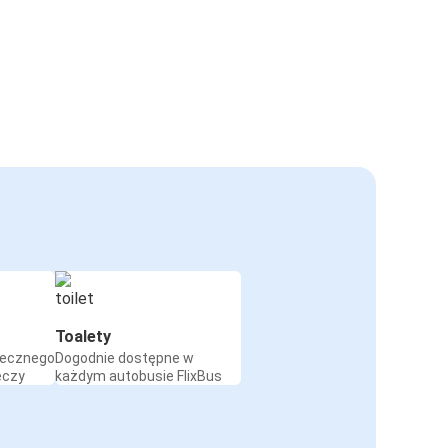
Toalety
iecznego
Dogodnie dostępne w
eczy
każdym autobusie FlixBus