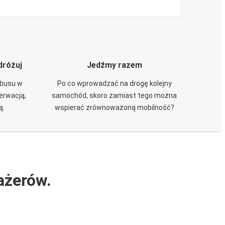
dróżuj
Jedźmy razem
obusu w
Po co wprowadzać na drogę kolejny
zerwacją,
samochód, skoro zamiast tego można
ą.
wspierać zrównoważoną mobilność?
ażerów.