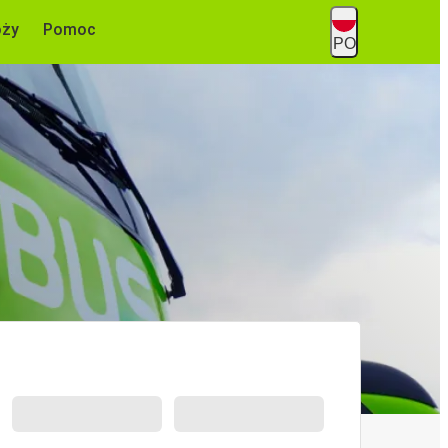
óży
Pomoc
PO