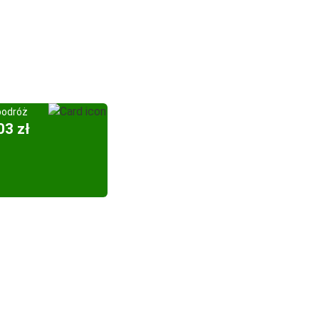
podróż
03 zł