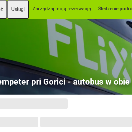
Zarządzaj moją rezerwacją
Śledzenie podr
óż
Usługi
mpeter pri Gorici - autobus w obie