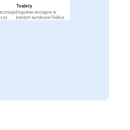
Toalety
iecznego
Dogodnie dostępne w
eczy
każdym autobusie FlixBus