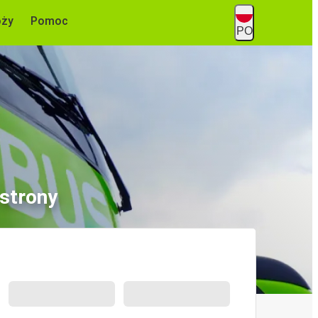
óży
Pomoc
PO
 strony