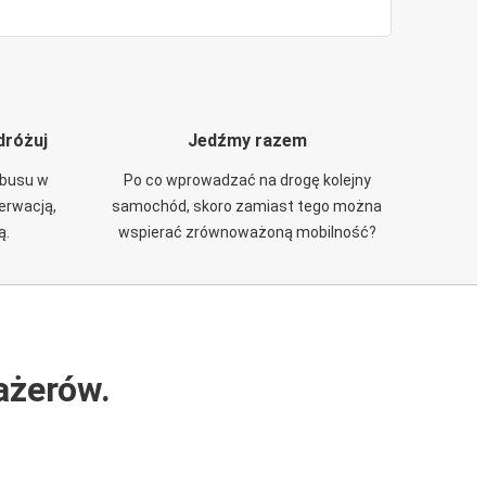
dróżuj
Jedźmy razem
obusu w
Po co wprowadzać na drogę kolejny
zerwacją,
samochód, skoro zamiast tego można
ą.
wspierać zrównoważoną mobilność?
ażerów.