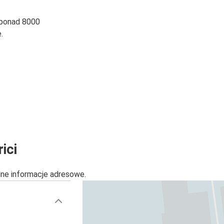
 ponad 8000
.
ici
alne informacje adresowe.