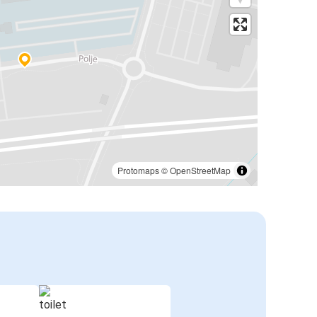
Protomaps
©
OpenStreetMap