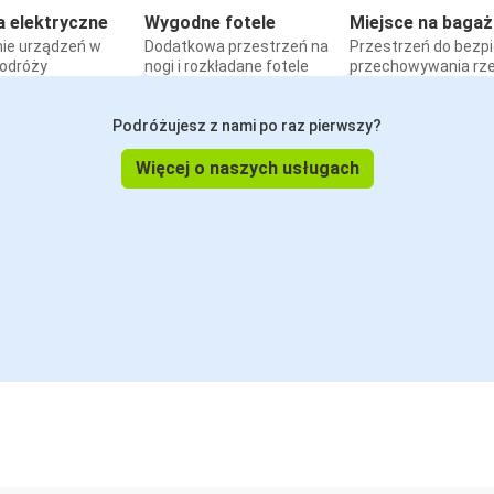
a elektryczne
Wygodne fotele
Miejsce na bagaż
ie urządzeń w
Dodatkowa przestrzeń na
Przestrzeń do bezp
podróży
nogi i rozkładane fotele
przechowywania rz
Podróżujesz z nami po raz pierwszy?
Więcej o naszych usługach