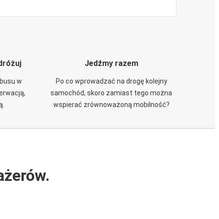
dróżuj
Jedźmy razem
obusu w
Po co wprowadzać na drogę kolejny
zerwacją,
samochód, skoro zamiast tego można
ą.
wspierać zrównoważoną mobilność?
ażerów.