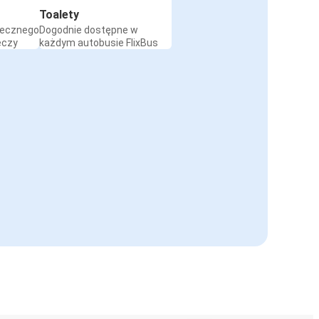
Toalety
iecznego
Dogodnie dostępne w
eczy
każdym autobusie FlixBus