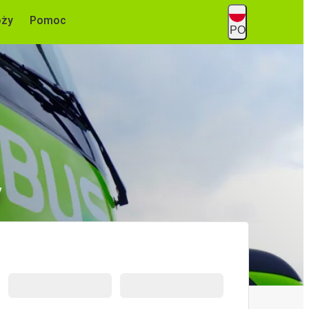
óży
Pomoc
PO
y