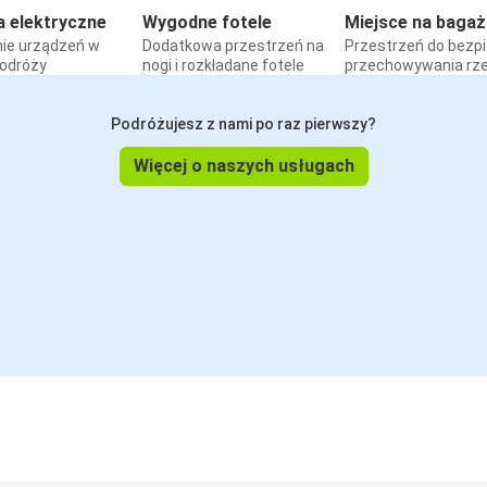
a elektryczne
Wygodne fotele
Miejsce na bagaż
ie urządzeń w
Dodatkowa przestrzeń na
Przestrzeń do bezp
podróży
nogi i rozkładane fotele
przechowywania rz
Podróżujesz z nami po raz pierwszy?
Więcej o naszych usługach