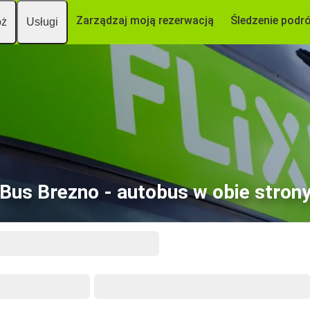
Zarządzaj moją rezerwacją
Śledzenie podr
óż
Usługi
Bus Brezno - autobus w obie stron