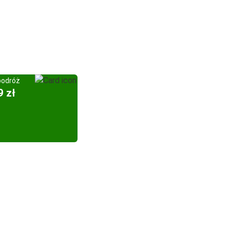
podróż
9 zł