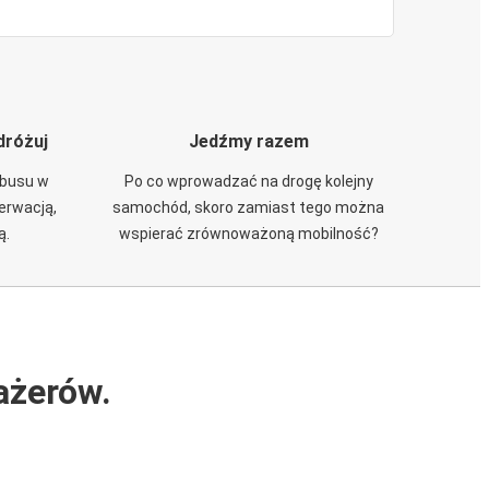
dróżuj
Jedźmy razem
obusu w
Po co wprowadzać na drogę kolejny
zerwacją,
samochód, skoro zamiast tego można
ą.
wspierać zrównoważoną mobilność?
ażerów.