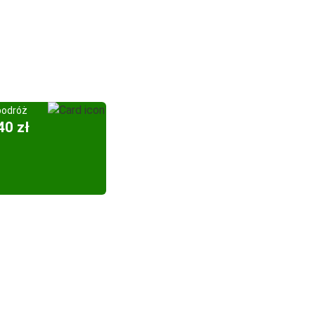
podróż
40 zł