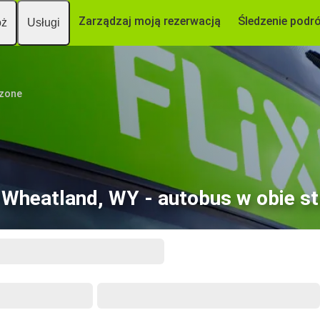
Zarządzaj moją rezerwacją
Śledzenie podr
óż
Usługi
czone
 Wheatland, WY - autobus w obie st