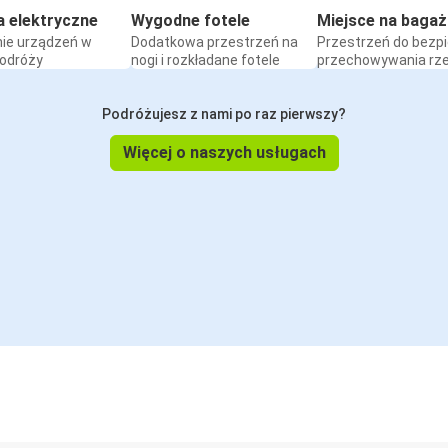
a elektryczne
Wygodne fotele
Miejsce na bagaż
ie urządzeń w
Dodatkowa przestrzeń na
Przestrzeń do bezp
podróży
nogi i rozkładane fotele
przechowywania rz
Podróżujesz z nami po raz pierwszy?
Więcej o naszych usługach