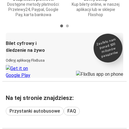
Dostępne metody płatności:
Kup bilety online, w naszej
Przelewy24, Paypal, Google
aplikacji lub w sklepie
Pay, karta bankowa
Flixshop
Zaufało na
m
milionó
pasażeró
Bilet cyfrowy i
ponad 500
w
śledzenie na żywo
w
Odkryj aplikację FlixBusa
Na tej stronie znajdziesz:
Przystanki autobusowe
FAQ