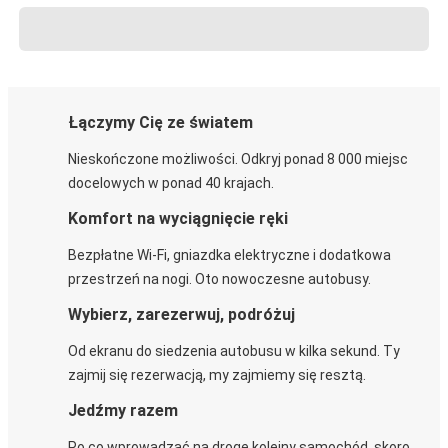
Łączymy Cię ze światem
Nieskończone możliwości. Odkryj ponad 8 000 miejsc
docelowych w ponad 40 krajach.
Komfort na wyciągnięcie ręki
Bezpłatne Wi-Fi, gniazdka elektryczne i dodatkowa
przestrzeń na nogi. Oto nowoczesne autobusy.
Wybierz, zarezerwuj, podróżuj
Od ekranu do siedzenia autobusu w kilka sekund. Ty
zajmij się rezerwacją, my zajmiemy się resztą.
Jedźmy razem
Po co wprowadzać na drogę kolejny samochód, skoro