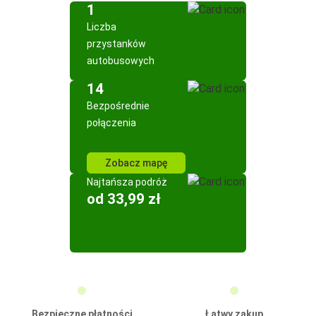
1
Liczba
przystanków
autobusowych
14
Bezpośrednie
połączenia
Zobacz mapę
Najtańsza podróż
od 33,99 zł
Bezpieczne płatności
Łatwy zakup