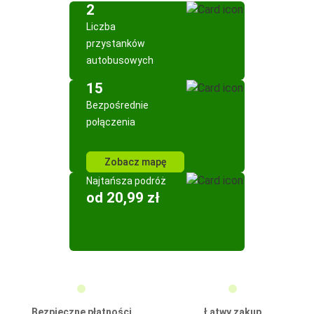
2
Liczba
przystanków
autobusowych
15
Bezpośrednie
połączenia
Zobacz mapę
Najtańsza podróż
od 20,99 zł
Bezpieczne płatności
Łatwy zakup