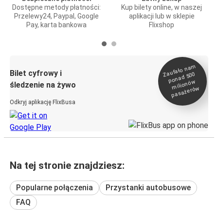
Dostępne metody płatności:
Kup bilety online, w naszej
Przelewy24, Paypal, Google
aplikacji lub w sklepie
Pay, karta bankowa
Flixshop
Zaufało na
m
milionó
pasażeró
Bilet cyfrowy i
ponad 500
w
śledzenie na żywo
w
Odkryj aplikację FlixBusa
Na tej stronie znajdziesz:
Popularne połączenia
Przystanki autobusowe
FAQ