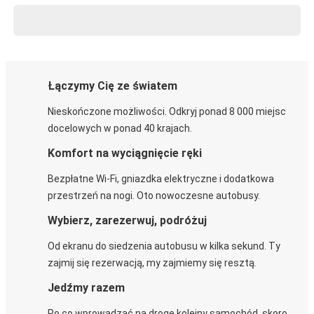
Łączymy Cię ze światem
Nieskończone możliwości. Odkryj ponad 8 000 miejsc
docelowych w ponad 40 krajach.
Komfort na wyciągnięcie ręki
Bezpłatne Wi-Fi, gniazdka elektryczne i dodatkowa
przestrzeń na nogi. Oto nowoczesne autobusy.
Wybierz, zarezerwuj, podróżuj
Od ekranu do siedzenia autobusu w kilka sekund. Ty
zajmij się rezerwacją, my zajmiemy się resztą.
Jedźmy razem
Po co wprowadzać na drogę kolejny samochód, skoro