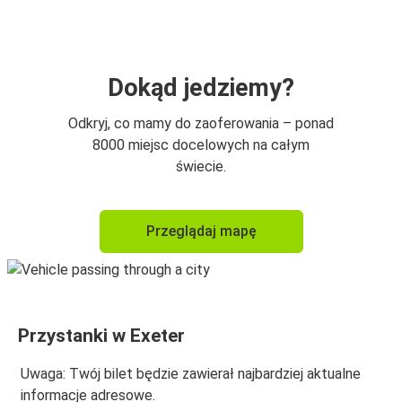
Bristol
Port Lotniczy Bristol
Exeter
Dokąd jedziemy?
Odkryj, co mamy do zaoferowania – ponad
8000 miejsc docelowych na całym
świecie.
Przeglądaj mapę
Przystanki w Exeter
Uwaga: Twój bilet będzie zawierał najbardziej aktualne
informacje adresowe.