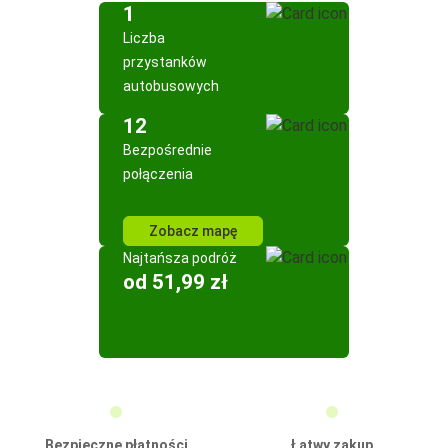
1
Liczba
przystanków
autobusowych
12
Bezpośrednie
połączenia
Zobacz mapę
Najtańsza podróż
od 51,99 zł
Bezpieczne płatności
Łatwy zakup