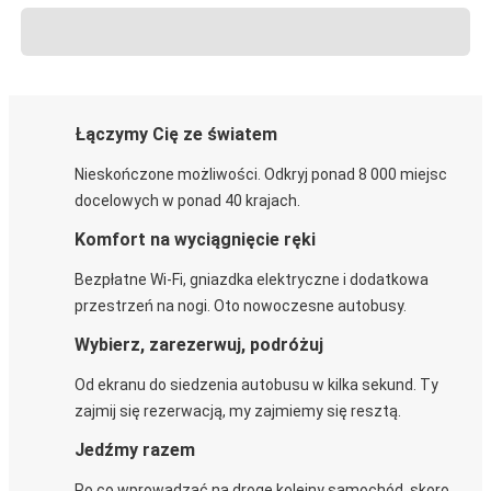
Łączymy Cię ze światem
Nieskończone możliwości. Odkryj ponad 8 000 miejsc
docelowych w ponad 40 krajach.
Komfort na wyciągnięcie ręki
Bezpłatne Wi-Fi, gniazdka elektryczne i dodatkowa
przestrzeń na nogi. Oto nowoczesne autobusy.
Wybierz, zarezerwuj, podróżuj
Od ekranu do siedzenia autobusu w kilka sekund. Ty
zajmij się rezerwacją, my zajmiemy się resztą.
Jedźmy razem
Po co wprowadzać na drogę kolejny samochód, skoro