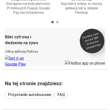
Dostępne metody płatności:
Kup bilety online, w naszej
Przelewy24, Paypal, Google
aplikacji lub w sklepie
Pay, karta bankowa
Flixshop
Zaufało na
m
milionó
pasażeró
Bilet cyfrowy i
ponad 500
w
śledzenie na żywo
w
Odkryj aplikację FlixBusa
Na tej stronie znajdziesz:
Przystanki autobusowe
FAQ