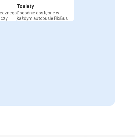
Toalety
iecznego
Dogodnie dostępne w
eczy
każdym autobusie FlixBus