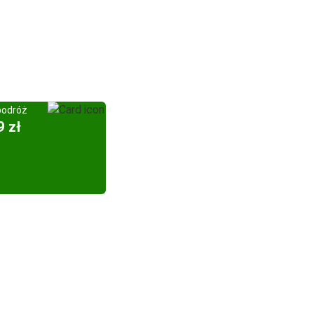
podróż
9 zł