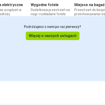
a elektryczne
Wygodne fotele
Miejsce na bagaż
ie urządzeń w
Dodatkowa przestrzeń na
Przestrzeń do bezp
podróży
nogi i rozkładane fotele
przechowywania rz
Podróżujesz z nami po raz pierwszy?
Więcej o naszych usługach