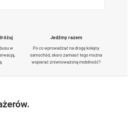
dróżuj
Jedźmy razem
obusu w
Po co wprowadzać na drogę kolejny
zerwacją,
samochód, skoro zamiast tego można
ą.
wspierać zrównoważoną mobilność?
ażerów.