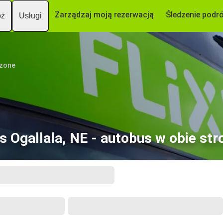
Zarządzaj moją rezerwacją
Śledzenie podr
óż
Usługi
czone
s Ogallala, NE - autobus w obie str