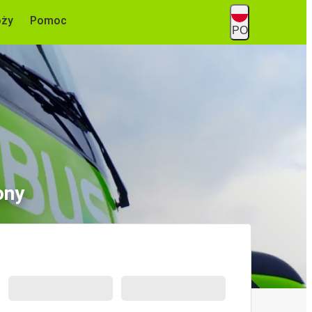
óży
Pomoc
PO
ony