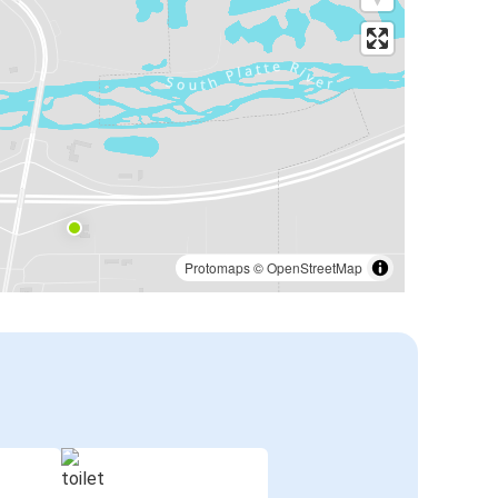
Protomaps
©
OpenStreetMap