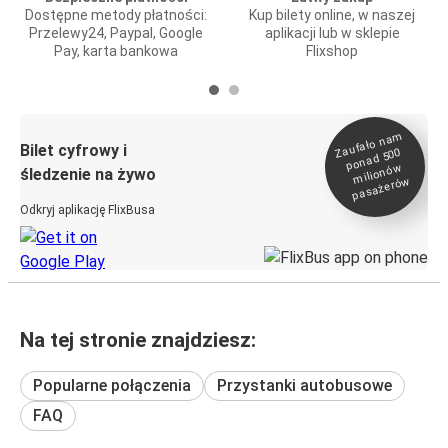
Dostępne metody płatności:
Kup bilety online, w naszej
Przelewy24, Paypal, Google
aplikacji lub w sklepie
Pay, karta bankowa
Flixshop
Zaufało na
m
milionó
pasażeró
Bilet cyfrowy i
ponad 500
w
śledzenie na żywo
w
Odkryj aplikację FlixBusa
Na tej stronie znajdziesz:
Popularne połączenia
Przystanki autobusowe
FAQ