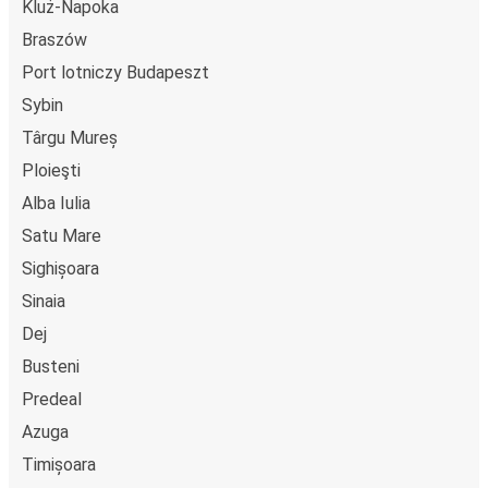
Kluż-Napoka
Braszów
Port lotniczy Budapeszt
Sybin
Târgu Mureș
Ploieşti
Alba Iulia
Satu Mare
Sighișoara
Sinaia
Dej
Busteni
Predeal
Azuga
Timișoara