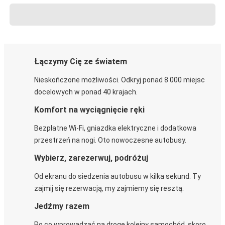
Łączymy Cię ze światem
Nieskończone możliwości. Odkryj ponad 8 000 miejsc
docelowych w ponad 40 krajach.
Komfort na wyciągnięcie ręki
Bezpłatne Wi-Fi, gniazdka elektryczne i dodatkowa
przestrzeń na nogi. Oto nowoczesne autobusy.
Wybierz, zarezerwuj, podróżuj
Od ekranu do siedzenia autobusu w kilka sekund. Ty
zajmij się rezerwacją, my zajmiemy się resztą.
Jedźmy razem
Po co wprowadzać na drogę kolejny samochód, skoro