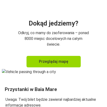
Warszawa
Baia Mare
Budapeszt
Dokąd jedziemy?
Warszawa
Odkryj, co mamy do zaoferowania – ponad
Baia Mare
8000 miejsc docelowych na całym
świecie.
Przeglądaj mapę
Przystanki w Baia Mare
Uwaga: Twój bilet będzie zawierał najbardziej aktualne
informacje adresowe.