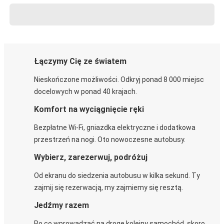
Łączymy Cię ze światem
Nieskończone możliwości. Odkryj ponad 8 000 miejsc
docelowych w ponad 40 krajach.
Komfort na wyciągnięcie ręki
Bezpłatne Wi-Fi, gniazdka elektryczne i dodatkowa
przestrzeń na nogi. Oto nowoczesne autobusy.
Wybierz, zarezerwuj, podróżuj
Od ekranu do siedzenia autobusu w kilka sekund. Ty
zajmij się rezerwacją, my zajmiemy się resztą.
Jedźmy razem
Po co wprowadzać na drogę kolejny samochód, skoro