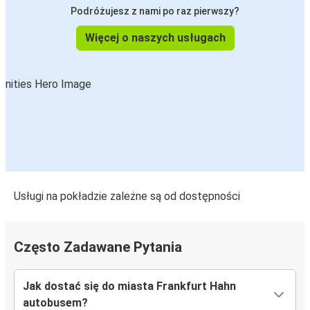
Frankfurt Hahn
Podróżujesz z nami po raz pierwszy?
Siedlce
Więcej o naszych usługach
Frankfurt Hahn
Frankfurt Hahn
Wrocław
Usługi na pokładzie zależne są od dostępności
Często Zadawane Pytania
Jak dostać się do miasta Frankfurt Hahn
autobusem?