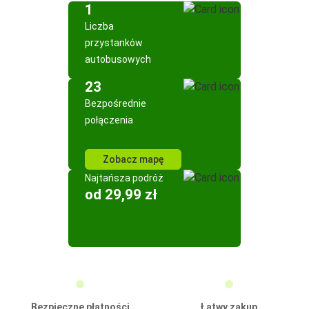
1
Liczba
przystanków
autobusowych
23
Bezpośrednie
połączenia
Zobacz mapę
Najtańsza podróż
od 29,99 zł
Bezpieczne płatności
Łatwy zakup