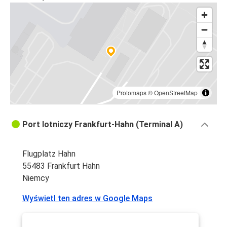
Kassel
Frankfurt Hahn
Poznań
Kassel
Frankfurt Hahn
Protomaps
©
OpenStreetMap
Frankfurt Hahn
Warszawa
Port lotniczy Frankfurt-Hahn (Terminal A)
Poznań
Flugplatz Hahn
Frankfurt Hahn
55483 Frankfurt Hahn
Niemcy
Warszawa
Frankfurt Hahn
Wyświetl ten adres w Google Maps
Wrocław