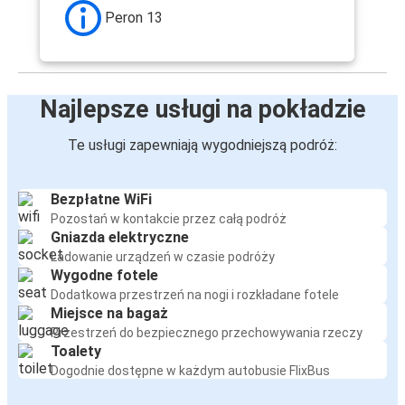
Frankfurt Hahn
Peron 13
Port lotniczy Berlin
Frankfurt Hahn
Najlepsze usługi na pokładzie
Frankfurt Hahn
Port lotniczy Berlin
Te usługi zapewniają wygodniejszą podróż:
Frankfurt Hahn
Bezpłatne WiFi
Katowice
Pozostań w kontakcie przez całą podróż
Gniazda elektryczne
Frankfurt Hahn
Ładowanie urządzeń w czasie podróży
Siedlce
Wygodne fotele
Dodatkowa przestrzeń na nogi i rozkładane fotele
Miejsce na bagaż
Katowice
Przestrzeń do bezpiecznego przechowywania rzeczy
Frankfurt Hahn
Toalety
Dogodnie dostępne w każdym autobusie FlixBus
Katowice