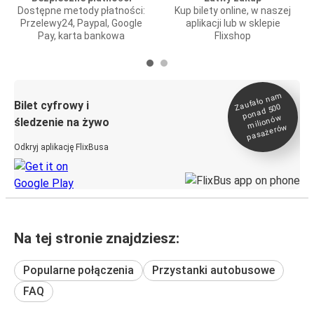
Dostępne metody płatności:
Kup bilety online, w naszej
Przelewy24, Paypal, Google
aplikacji lub w sklepie
Pay, karta bankowa
Flixshop
Zaufało na
m
milionó
pasażeró
Bilet cyfrowy i
ponad 500
w
śledzenie na żywo
w
Odkryj aplikację FlixBusa
Na tej stronie znajdziesz:
Popularne połączenia
Przystanki autobusowe
FAQ