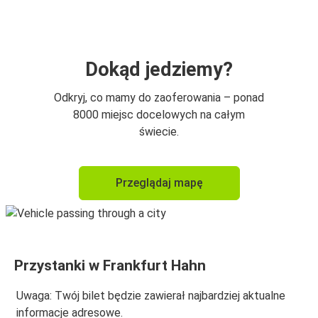
Port lotniczy Frankfurt (FRA)
Luksemburg
Frankfurt Hahn
Dokąd jedziemy?
Frankfurt Hahn
Odkryj, co mamy do zaoferowania – ponad
Moguncja
8000 miejsc docelowych na całym
świecie.
Frankfurt Hahn
Luksemburg
Przeglądaj mapę
Trewir
Frankfurt Hahn
Frankfurt Hahn
Przystanki w Frankfurt Hahn
Trewir
Uwaga: Twój bilet będzie zawierał najbardziej aktualne
Frankfurt Hahn
informacje adresowe.