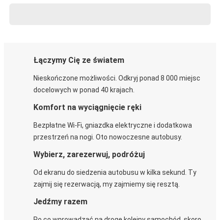
Łączymy Cię ze światem
Nieskończone możliwości. Odkryj ponad 8 000 miejsc
docelowych w ponad 40 krajach.
Komfort na wyciągnięcie ręki
Bezpłatne Wi-Fi, gniazdka elektryczne i dodatkowa
przestrzeń na nogi. Oto nowoczesne autobusy.
Wybierz, zarezerwuj, podróżuj
Od ekranu do siedzenia autobusu w kilka sekund. Ty
zajmij się rezerwacją, my zajmiemy się resztą.
Jedźmy razem
Po co wprowadzać na drogę kolejny samochód, skoro