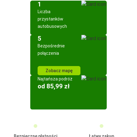
1
Liczba
przystanków
autobusowych
5
Bezpośrednie
połączenia
Zobacz mapę
Najtańsza podróż
od 85,99 zł
Bezpieczne płatności
Łatwy zakup