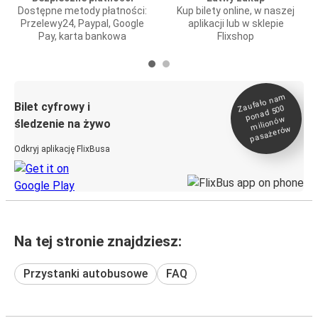
Dostępne metody płatności:
Kup bilety online, w naszej
Przelewy24, Paypal, Google
aplikacji lub w sklepie
Pay, karta bankowa
Flixshop
Zaufało na
m
milionó
pasażeró
Bilet cyfrowy i
ponad 500
w
śledzenie na żywo
w
Odkryj aplikację FlixBusa
Na tej stronie znajdziesz:
Przystanki autobusowe
FAQ