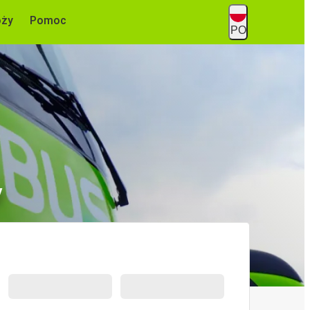
óży
Pomoc
PO
y