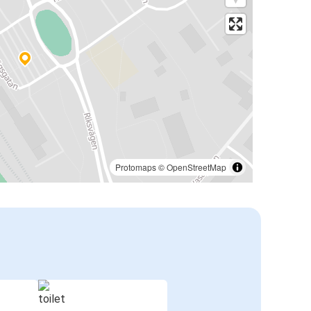
Protomaps
©
OpenStreetMap