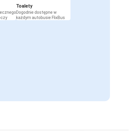
Toalety
iecznego
Dogodnie dostępne w
eczy
każdym autobusie FlixBus