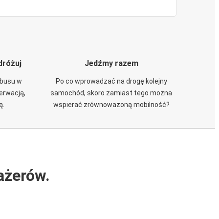
dróżuj
Jedźmy razem
obusu w
Po co wprowadzać na drogę kolejny
zerwacją,
samochód, skoro zamiast tego można
ą.
wspierać zrównoważoną mobilność?
ażerów.