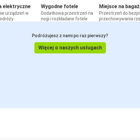
a elektryczne
Wygodne fotele
Miejsce na bagaż
ie urządzeń w
Dodatkowa przestrzeń na
Przestrzeń do bezp
podróży
nogi i rozkładane fotele
przechowywania rz
Podróżujesz z nami po raz pierwszy?
Więcej o naszych usługach