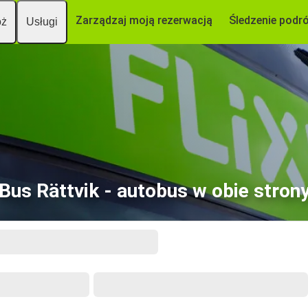
Zarządzaj moją rezerwacją
Śledzenie podr
óż
Usługi
Bus Rättvik - autobus w obie stron