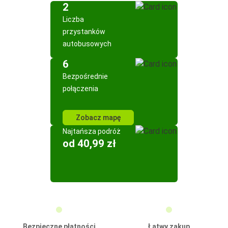
2
Liczba
przystanków
autobusowych
6
Bezpośrednie
połączenia
Zobacz mapę
Najtańsza podróż
od 40,99 zł
Bezpieczne płatności
Łatwy zakup