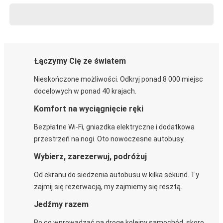
Łączymy Cię ze światem
Nieskończone możliwości. Odkryj ponad 8 000 miejsc
docelowych w ponad 40 krajach.
Komfort na wyciągnięcie ręki
Bezpłatne Wi-Fi, gniazdka elektryczne i dodatkowa
przestrzeń na nogi. Oto nowoczesne autobusy.
Wybierz, zarezerwuj, podróżuj
Od ekranu do siedzenia autobusu w kilka sekund. Ty
zajmij się rezerwacją, my zajmiemy się resztą.
Jedźmy razem
Po co wprowadzać na drogę kolejny samochód, skoro