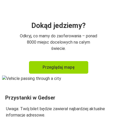
Warszawa
Warszawa
Gedser
Dokąd jedziemy?
Odkryj, co mamy do zaoferowania – ponad
8000 miejsc docelowych na całym
świecie.
Przeglądaj mapę
Przystanki w Gedser
Uwaga: Twój bilet będzie zawierał najbardziej aktualne
informacje adresowe.