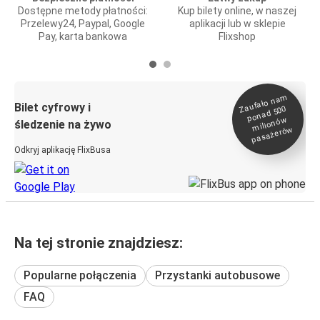
Dostępne metody płatności:
Kup bilety online, w naszej
Przelewy24, Paypal, Google
aplikacji lub w sklepie
Pay, karta bankowa
Flixshop
Zaufało na
m
milionó
pasażeró
Bilet cyfrowy i
ponad 500
w
śledzenie na żywo
w
Odkryj aplikację FlixBusa
Na tej stronie znajdziesz:
Popularne połączenia
Przystanki autobusowe
FAQ