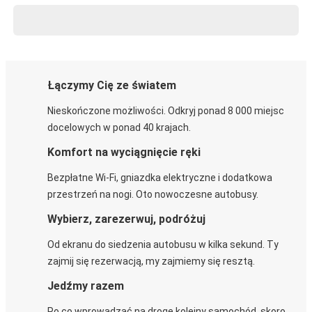
Łączymy Cię ze światem
Nieskończone możliwości. Odkryj ponad 8 000 miejsc
docelowych w ponad 40 krajach.
Komfort na wyciągnięcie ręki
Bezpłatne Wi-Fi, gniazdka elektryczne i dodatkowa
przestrzeń na nogi. Oto nowoczesne autobusy.
Wybierz, zarezerwuj, podróżuj
Od ekranu do siedzenia autobusu w kilka sekund. Ty
zajmij się rezerwacją, my zajmiemy się resztą.
Jedźmy razem
Po co wprowadzać na drogę kolejny samochód, skoro