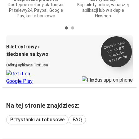
Dostępne metody płatności:
Kup bilety online, w naszej
Przelewy24, Paypal, Google
aplikacji lub w sklepie
Pay, karta bankowa
Flixshop
Zaufało na
m
milionó
pasażeró
Bilet cyfrowy i
ponad 500
w
śledzenie na żywo
w
Odkryj aplikację FlixBusa
Na tej stronie znajdziesz:
Przystanki autobusowe
FAQ