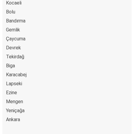
Kocaeli
Bolu
Bandırma
Gemlik
Çaycuma
Devrek
Tekirdağ
Biga
Karacabej
Lapseki
Ezine
Mengen
Yeniçağa
Ankara