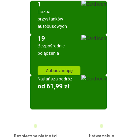
1
Liczba
przystanków
autobusowych
19
Bezpośrednie
połączenia
Zobacz mapę
Najtańsza podróż
od 61,99 zł
Bezpieczne płatności
Łatwy zakup