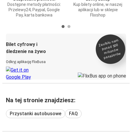
Dostępne metody płatności:
Kup bilety online, w naszej
Przelewy24, Paypal, Google
aplikacji lub w sklepie
Pay, karta bankowa
Flixshop
Zaufało na
m
milionó
pasażeró
Bilet cyfrowy i
ponad 500
w
śledzenie na żywo
w
Odkryj aplikację FlixBusa
Na tej stronie znajdziesz:
Przystanki autobusowe
FAQ