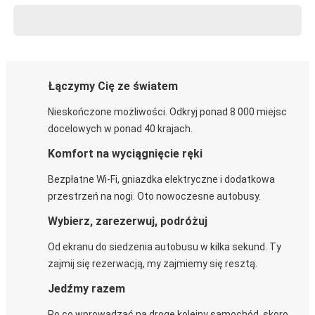
Łączymy Cię ze światem
Nieskończone możliwości. Odkryj ponad 8 000 miejsc
docelowych w ponad 40 krajach.
Komfort na wyciągnięcie ręki
Bezpłatne Wi-Fi, gniazdka elektryczne i dodatkowa
przestrzeń na nogi. Oto nowoczesne autobusy.
Wybierz, zarezerwuj, podróżuj
Od ekranu do siedzenia autobusu w kilka sekund. Ty
zajmij się rezerwacją, my zajmiemy się resztą.
Jedźmy razem
Po co wprowadzać na drogę kolejny samochód, skoro