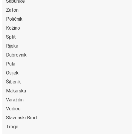
Sabunike
Zaton
Poličnik
Kožino
Split
Rijeka
Dubrovnik
Pula
Osijek
Šibenik
Makarska
Varaždin
Vodice
Slavonski Brod
Trogir