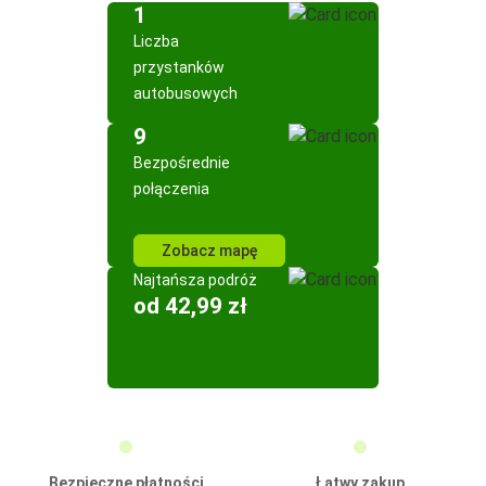
1
Liczba
przystanków
autobusowych
9
Bezpośrednie
połączenia
Zobacz mapę
Najtańsza podróż
od 42,99 zł
Bezpieczne płatności
Łatwy zakup