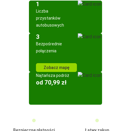
1
Liczba
przystanków
autobusowych
3
Bezpośrednie
połączenia
Zobacz mapę
Najtańsza podróż
od 70,99 zł
Bezpieczne płatności
Łatwy zakup