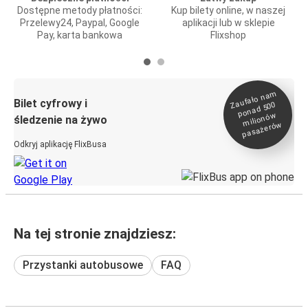
Dostępne metody płatności:
Kup bilety online, w naszej
Przelewy24, Paypal, Google
aplikacji lub w sklepie
Pay, karta bankowa
Flixshop
Zaufało na
m
milionó
pasażeró
Bilet cyfrowy i
ponad 500
w
śledzenie na żywo
w
Odkryj aplikację FlixBusa
Na tej stronie znajdziesz:
Przystanki autobusowe
FAQ