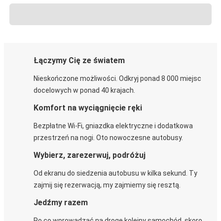
Łączymy Cię ze światem
Nieskończone możliwości. Odkryj ponad 8 000 miejsc
docelowych w ponad 40 krajach.
Komfort na wyciągnięcie ręki
Bezpłatne Wi-Fi, gniazdka elektryczne i dodatkowa
przestrzeń na nogi. Oto nowoczesne autobusy.
Wybierz, zarezerwuj, podróżuj
Od ekranu do siedzenia autobusu w kilka sekund. Ty
zajmij się rezerwacją, my zajmiemy się resztą.
Jedźmy razem
Po co wprowadzać na drogę kolejny samochód, skoro