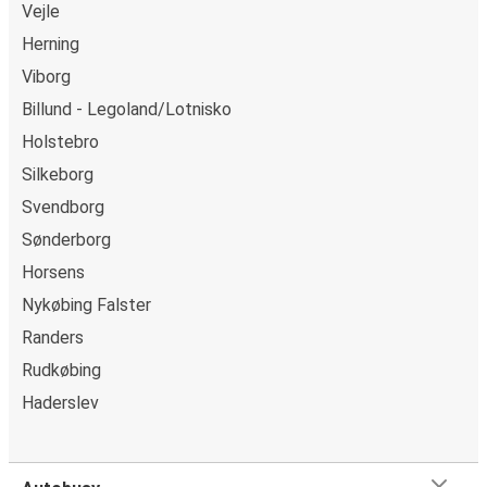
Vejle
Herning
Viborg
Billund - Legoland/Lotnisko
Holstebro
Silkeborg
Svendborg
Sønderborg
Horsens
Nykøbing Falster
Randers
Rudkøbing
Haderslev