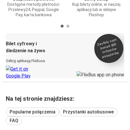
Dostępne metody płatności:
Kup bilety online, w naszej
Przelewy24, Paypal, Google
aplikacji lub w sklepie
Pay, karta bankowa
Flixshop
Zaufało na
m
milionó
pasażeró
Bilet cyfrowy i
ponad 500
w
śledzenie na żywo
w
Odkryj aplikację FlixBusa
Na tej stronie znajdziesz:
Popularne połączenia
Przystanki autobusowe
FAQ