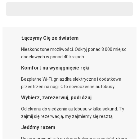
Łączymy Cię ze światem
Nieskończone możliwości. Odkryj ponad 8 000 miejsc
docelowych w ponad 40 krajach.
Komfort na wyciągnięcie ręki
Bezpłatne Wi-Fi, gniazdka elektryczne i dodatkowa
przestrzeń na nogi. Oto nowoczesne autobusy.
Wybierz, zarezerwuj, podróżuj
Od ekranu do siedzenia autobusu w kilka sekund. Ty
zajmij się rezerwacją, my zajmiemy się resztą.
Jedźmy razem
Po co wprowadzać na drogę kolejny samochód, skoro