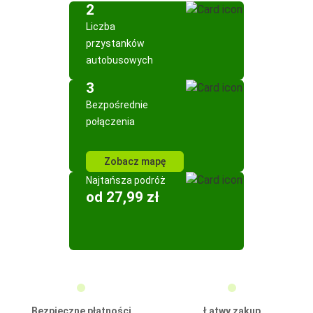
2
Liczba
przystanków
autobusowych
3
Bezpośrednie
połączenia
Zobacz mapę
Najtańsza podróż
od 27,99 zł
Bezpieczne płatności
Łatwy zakup