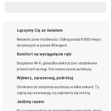
Łączymy Cię ze światem
Nieskończone możliwości. Odkryj ponad 8 000 miejsc
docelowych w ponad 40 krajach.
Komfort na wyciągnięcie ręki
Bezpłatne Wi-Fi, gniazdka elektryczne i dodatkowa
przestrzeń na nogi. Oto nowoczesne autobusy.
Wybierz, zarezerwuj, podróżuj
Od ekranu do siedzenia autobusu w kilka sekund. Ty
zajmij się rezerwacją, my zajmiemy się resztą.
Jedźmy razem
Po co wprowadzać na drogę kolejny samochód, skoro