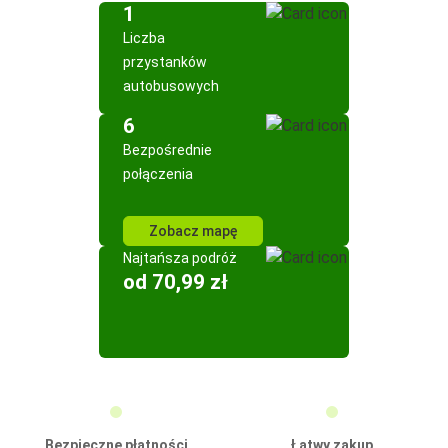
1
Liczba
przystanków
autobusowych
6
Bezpośrednie
połączenia
Zobacz mapę
Najtańsza podróż
od 70,99 zł
Bezpieczne płatności
Łatwy zakup