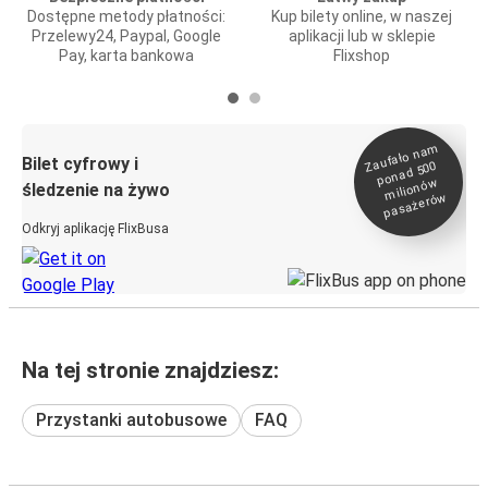
Dostępne metody płatności:
Kup bilety online, w naszej
Przelewy24, Paypal, Google
aplikacji lub w sklepie
Pay, karta bankowa
Flixshop
Zaufało na
m
milionó
pasażeró
Bilet cyfrowy i
ponad 500
w
śledzenie na żywo
w
Odkryj aplikację FlixBusa
Na tej stronie znajdziesz:
Przystanki autobusowe
FAQ