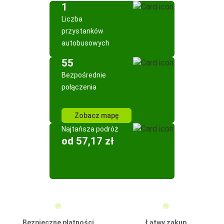
1
Liczba
przystanków
autobusowych
55
Bezpośrednie
połączenia
Zobacz mapę
Najtańsza podróż
od 57,17 zł
Bezpieczne płatności
Łatwy zakup