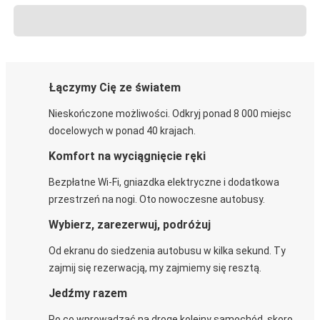
Łączymy Cię ze światem
Nieskończone możliwości. Odkryj ponad 8 000 miejsc
docelowych w ponad 40 krajach.
Komfort na wyciągnięcie ręki
Bezpłatne Wi-Fi, gniazdka elektryczne i dodatkowa
przestrzeń na nogi. Oto nowoczesne autobusy.
Wybierz, zarezerwuj, podróżuj
Od ekranu do siedzenia autobusu w kilka sekund. Ty
zajmij się rezerwacją, my zajmiemy się resztą.
Jedźmy razem
Po co wprowadzać na drogę kolejny samochód, skoro