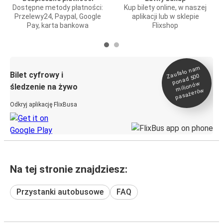
Dostępne metody płatności:
Kup bilety online, w naszej
Przelewy24, Paypal, Google
aplikacji lub w sklepie
Pay, karta bankowa
Flixshop
Zaufało na
m
milionó
pasażeró
Bilet cyfrowy i
ponad 500
w
śledzenie na żywo
w
Odkryj aplikację FlixBusa
Na tej stronie znajdziesz:
Przystanki autobusowe
FAQ