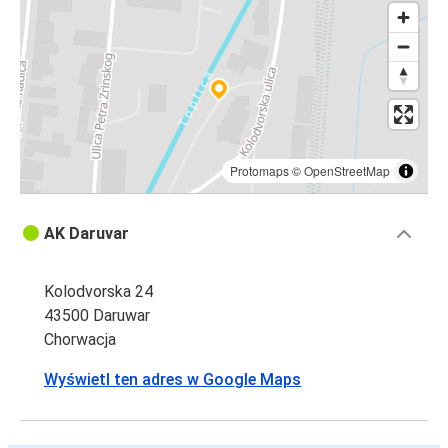
Protomaps
©
OpenStreetMap
AK Daruvar
Kolodvorska 24
43500 Daruwar
Chorwacja
Wyświetl ten adres w Google Maps