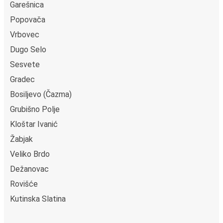
Garešnica
Popovača
Vrbovec
Dugo Selo
Sesvete
Gradec
Bosiljevo (Čazma)
Grubišno Polje
Kloštar Ivanić
Žabjak
Veliko Brdo
Dežanovac
Rovišće
Kutinska Slatina