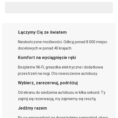
Łączymy Cię ze światem
Nieskończone możliwości. Odkryj ponad 8 000 miejsc
docelowych w ponad 40 krajach.
Komfort na wyciągnięcie ręki
Bezpłatne Wi-Fi, gniazdka elektryczne i dodatkowa
przestrzeń na nogi. Oto nowoczesne autobusy.
Wybierz, zarezerwuj, podróżuj
Od ekranu do siedzenia autobusu w kilka sekund. Ty
zajmij się rezerwacją, my zajmiemy się resztą.
Jedźmy razem
Po co wprowadzać na drogę kolejny samochód, skoro