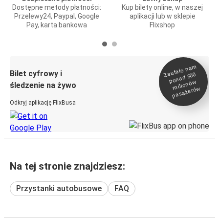
Dostępne metody płatności:
Kup bilety online, w naszej
Przelewy24, Paypal, Google
aplikacji lub w sklepie
Pay, karta bankowa
Flixshop
Zaufało na
m
milionó
pasażeró
Bilet cyfrowy i
ponad 500
w
śledzenie na żywo
w
Odkryj aplikację FlixBusa
Na tej stronie znajdziesz:
Przystanki autobusowe
FAQ