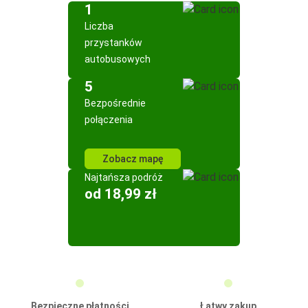
1
Liczba
przystanków
autobusowych
5
Bezpośrednie
połączenia
Zobacz mapę
Najtańsza podróż
od 18,99 zł
Bezpieczne płatności
Łatwy zakup