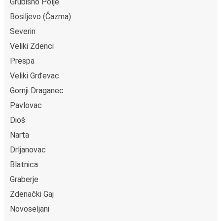
Grubišno Polje
Bosiljevo (Čazma)
Severin
Veliki Zdenci
Prespa
Veliki Grđevac
Gornji Draganec
Pavlovac
Dioš
Narta
Drljanovac
Blatnica
Graberje
Zdenački Gaj
Novoseljani