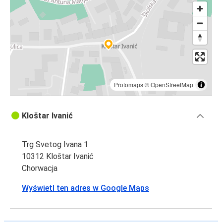
Protomaps
©
OpenStreetMap
Kloštar Ivanić
Trg Svetog Ivana 1
10312 Kloštar Ivanić
Chorwacja
Wyświetl ten adres w Google Maps