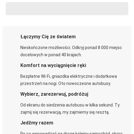
Łączymy Cię ze światem
Nieskończone możliwości. Odkryj ponad 8 000 miejsc
docelowych w ponad 40 krajach.
Komfort na wyciągnięcie ręki
Bezpłatne Wi-Fi, gniazdka elektryczne i dodatkowa
przestrzeń na nogi. Oto nowoczesne autobusy.
Wybierz, zarezerwuj, podróżuj
Od ekranu do siedzenia autobusu w kilka sekund. Ty
zajmij się rezerwacją, my zajmiemy się resztą.
Jedźmy razem
Po co wprowadzać na drogę kolejny samochód, skoro