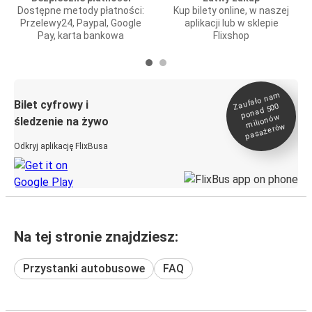
Dostępne metody płatności:
Kup bilety online, w naszej
Przelewy24, Paypal, Google
aplikacji lub w sklepie
Pay, karta bankowa
Flixshop
Zaufało na
m
milionó
pasażeró
Bilet cyfrowy i
ponad 500
w
śledzenie na żywo
w
Odkryj aplikację FlixBusa
Na tej stronie znajdziesz:
Przystanki autobusowe
FAQ