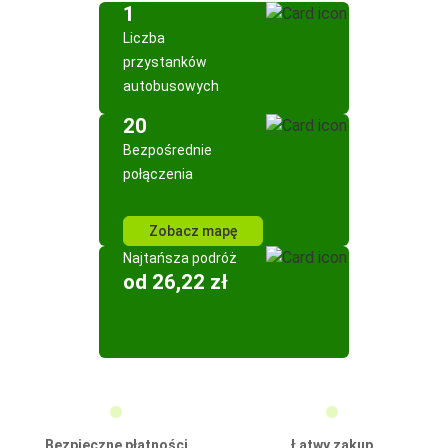
1
Liczba
przystanków
autobusowych
20
Bezpośrednie
połączenia
Zobacz mapę
Najtańsza podróż
od 26,22 zł
Bezpieczne płatności
Łatwy zakup