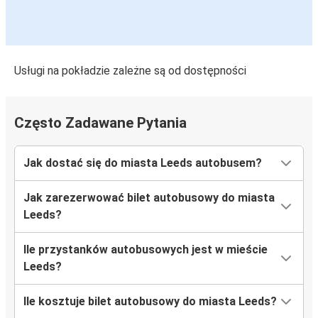
Leeds
Edynburg
Leeds
Usługi na pokładzie zależne są od dostępności
Glasgow
Port lotniczy Londyn Heathrow (LHR)
Często Zadawane Pytania
Leeds
Jak dostać się do miasta Leeds autobusem?
Glasgow
Leeds
Jak zarezerwować bilet autobusowy do miasta
Leeds?
Northampton
Leeds
Ile przystanków autobusowych jest w mieście
Leeds?
Leeds
Northampton
Ile kosztuje bilet autobusowy do miasta Leeds?