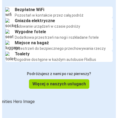
Leeds
Bezpłatne WiFi
Middlesbrough
Pozostań w kontakcie przez całą podróż
Gniazda elektryczne
Middlesbrough
Ładowanie urządzeń w czasie podróży
Wygodne fotele
Leeds
Dodatkowa przestrzeń na nogi i rozkładane fotele
Miejsce na bagaż
Leeds
Przestrzeń do bezpiecznego przechowywania rzeczy
Liverpool
Toalety
Dogodnie dostępne w każdym autobusie FlixBus
Leeds
Port lotniczy Londyn Heathrow (LHR)
Podróżujesz z nami po raz pierwszy?
Więcej o naszych usługach
Liverpool
Leeds
Edynburg
Leeds