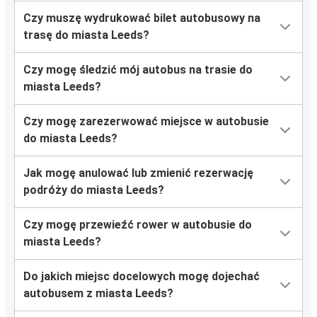
Leeds
Czy muszę wydrukować bilet autobusowy na
Cardiff
trasę do miasta Leeds?
Cardiff
Czy mogę śledzić mój autobus na trasie do
Leeds
miasta Leeds?
Aberdeen
Czy mogę zarezerwować miejsce w autobusie
Leeds
do miasta Leeds?
Leeds
Jak mogę anulować lub zmienić rezerwację
Aberdeen
podróży do miasta Leeds?
Czy mogę przewieźć rower w autobusie do
miasta Leeds?
Do jakich miejsc docelowych mogę dojechać
autobusem z miasta Leeds?