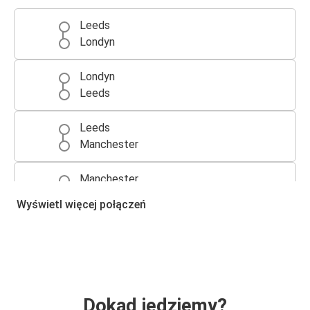
Leeds
Londyn
Londyn
Leeds
Leeds
Manchester
Manchester
Leeds
Wyświetl więcej połączeń
Leeds
Newcastle-upon-Tyne
Newcastle-upon-Tyne
Leeds
Dokąd jedziemy?