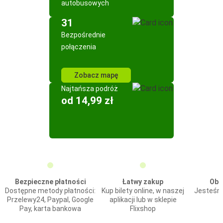
autobusowych
31
Bezpośrednie
połączenia
Zobacz mapę
Najtańsza podróż
od 14,99 zł
Bezpieczne płatności
Łatwy zakup
Obs
Dostępne metody płatności:
Kup bilety online, w naszej
Jesteśmy
Przelewy24, Paypal, Google
aplikacji lub w sklepie
Pay, karta bankowa
Flixshop