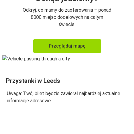
Birmingham
Odkryj, co mamy do zaoferowania – ponad
Leeds
8000 miejsc docelowych na całym
świecie.
Leeds
Birmingham
Przeglądaj mapę
Leeds
Lotnisko Manchester
Leicester
Przystanki w Leeds
Leeds
Uwaga: Twój bilet będzie zawierał najbardziej aktualne
Leeds
informacje adresowe.
Leicester
Lotnisko Manchester
Leeds