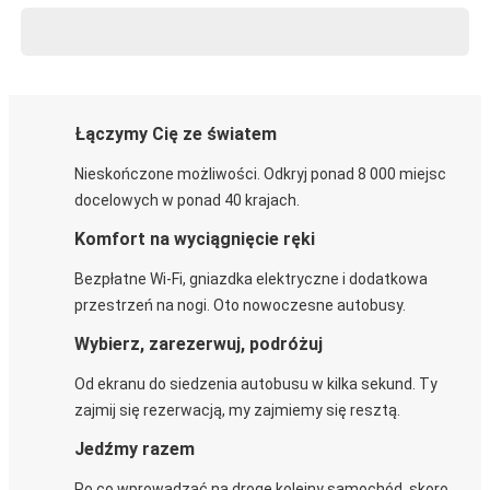
Łączymy Cię ze światem
Nieskończone możliwości. Odkryj ponad 8 000 miejsc
docelowych w ponad 40 krajach.
Komfort na wyciągnięcie ręki
Bezpłatne Wi-Fi, gniazdka elektryczne i dodatkowa
przestrzeń na nogi. Oto nowoczesne autobusy.
Wybierz, zarezerwuj, podróżuj
Od ekranu do siedzenia autobusu w kilka sekund. Ty
zajmij się rezerwacją, my zajmiemy się resztą.
Jedźmy razem
Po co wprowadzać na drogę kolejny samochód, skoro