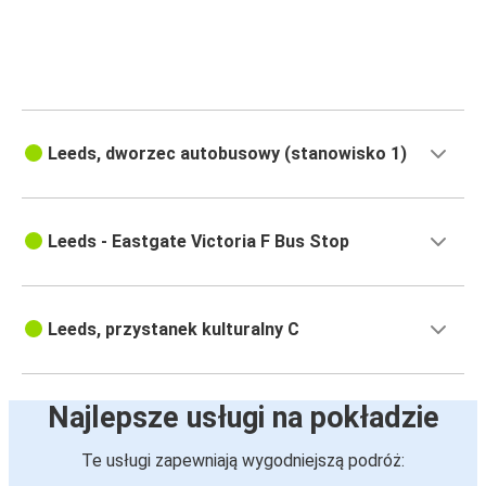
Bristol
Leeds
Leeds
Bristol
Leeds, dworzec autobusowy (stanowisko 1)
Leeds
Nottingham
Leeds - Eastgate Victoria F Bus Stop
Nottingham
Leeds
Leeds, przystanek kulturalny C
Leeds
Sheffield
Najlepsze usługi na pokładzie
Sheffield
Leeds
Te usługi zapewniają wygodniejszą podróż: