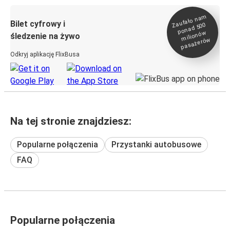
Zaufało na
m
milionó
pasażeró
Bilet cyfrowy i
ponad 500
w
śledzenie na żywo
w
Odkryj aplikację FlixBusa
Na tej stronie znajdziesz:
Popularne połączenia
Przystanki autobusowe
FAQ
Popularne połączenia