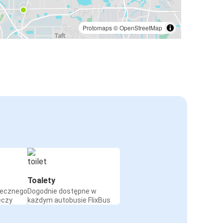
Protomaps
©
OpenStreetMap
Toalety
iecznego
Dogodnie dostępne w
eczy
każdym autobusie FlixBus