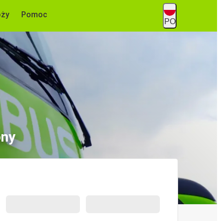
óży
Pomoc
PO
ony