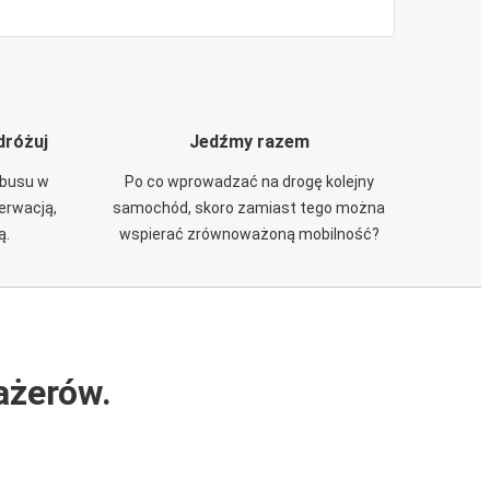
dróżuj
Jedźmy razem
obusu w
Po co wprowadzać na drogę kolejny
zerwacją,
samochód, skoro zamiast tego można
ą.
wspierać zrównoważoną mobilność?
ażerów.