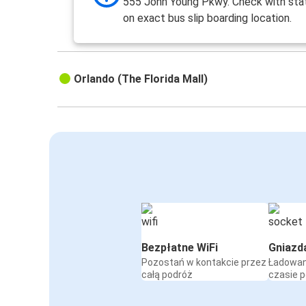
555 John Young Pkwy. Check with stat
on exact bus slip boarding location.
Orlando (The Florida Mall)
Bezpłatne WiFi
Gniazd
Pozostań w kontakcie przez
Ładowan
całą podróż
czasie 