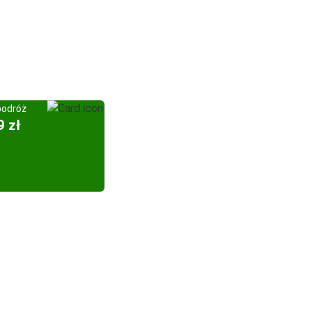
podróż
9 zł