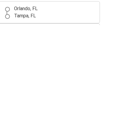
Orlando, FL
Tampa, FL
Orlando, FL
Fort Lauderdale, FL
Orlando, FL
Daytona Beach, FL
Daytona Beach, FL
Orlando, FL