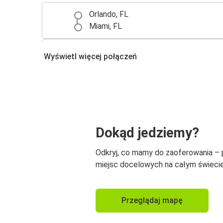
Orlando, FL
Miami, FL
Tampa, FL
Wyświetl więcej połączeń
Orlando, FL
Orlando, FL
Gainesville, FL
West Palm Beach, FL
Dokąd jedziemy?
Orlando, FL
Odkryj, co mamy do zaoferowania –
Orlando, FL
miejsc docelowych na całym świecie
Key West, FL
Przeglądaj mapę