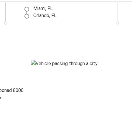
Miami, FL
Orlando, FL
Fort Lauderdale, FL
Orlando, FL
Gainesville, FL
Orlando, FL
Orlando, FL
West Palm Beach, FL
 ponad 8000
.