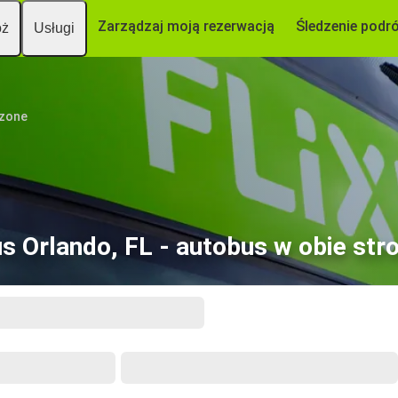
Zarządzaj moją rezerwacją
Śledzenie podr
óż
Usługi
czone
s Orlando, FL - autobus w obie str