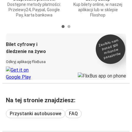
Dostępne metody płatności:
Kup bilety online, w naszej
Przelewy24, Paypal, Google
aplikacji lub w sklepie
Pay, karta bankowa
Flixshop
Zaufało na
m
milionó
pasażeró
Bilet cyfrowy i
ponad 500
w
śledzenie na żywo
w
Odkryj aplikację FlixBusa
Na tej stronie znajdziesz:
Przystanki autobusowe
FAQ