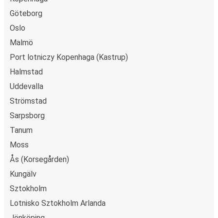
Göteborg
Oslo
Malmö
Port lotniczy Kopenhaga (Kastrup)
Halmstad
Uddevalla
Strömstad
Sarpsborg
Tanum
Moss
Ås (Korsegården)
Kungälv
Sztokholm
Lotnisko Sztokholm Arlanda
Jönköping