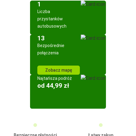
1
Liczba
przystanków
autobusowych
13
Bezpośrednie
połączenia
Zobacz mapę
Najtańsza podróż
od 44,99 zł
Bezpieczne płatności
Łatwy zakup