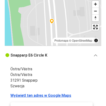
Protomaps
©
OpenStreetMap
Snapparp E6 Circle K
Östra/Västra
Östra/Västra
31291 Snapparp
Szwecja
Wyświetl ten adres w Google Maps