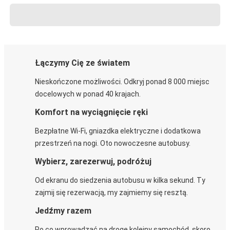
Łączymy Cię ze światem
Nieskończone możliwości. Odkryj ponad 8 000 miejsc
docelowych w ponad 40 krajach.
Komfort na wyciągnięcie ręki
Bezpłatne Wi-Fi, gniazdka elektryczne i dodatkowa
przestrzeń na nogi. Oto nowoczesne autobusy.
Wybierz, zarezerwuj, podróżuj
Od ekranu do siedzenia autobusu w kilka sekund. Ty
zajmij się rezerwacją, my zajmiemy się resztą.
Jedźmy razem
Po co wprowadzać na drogę kolejny samochód, skoro