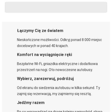
Łączymy Cię ze światem
Nieskończone możliwości. Odkryj ponad 8 000 miejsc
docelowych w ponad 40 krajach.
Komfort na wyciągnięcie ręki
Bezpłatne Wi-Fi, gniazdka elektryczne i dodatkowa
przestrzeń na nogi. Oto nowoczesne autobusy.
Wybierz, zarezerwuj, podróżuj
Od ekranu do siedzenia autobusu w kilka sekund. Ty
zajmij się rezerwacją, my zajmiemy się resztą.
Jedźmy razem
Po co wprowadzać na drogę kolejny samochód, skoro