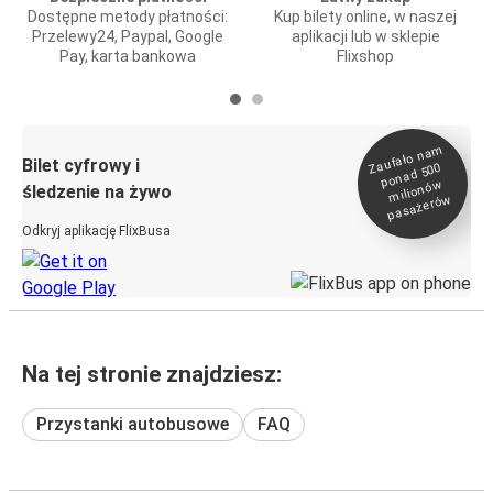
Dostępne metody płatności:
Kup bilety online, w naszej
Przelewy24, Paypal, Google
aplikacji lub w sklepie
Pay, karta bankowa
Flixshop
Zaufało na
m
milionó
pasażeró
Bilet cyfrowy i
ponad 500
w
śledzenie na żywo
w
Odkryj aplikację FlixBusa
Na tej stronie znajdziesz:
Przystanki autobusowe
FAQ