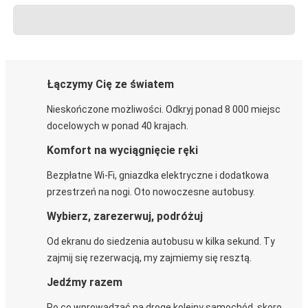
Łączymy Cię ze światem
Nieskończone możliwości. Odkryj ponad 8 000 miejsc
docelowych w ponad 40 krajach.
Komfort na wyciągnięcie ręki
Bezpłatne Wi-Fi, gniazdka elektryczne i dodatkowa
przestrzeń na nogi. Oto nowoczesne autobusy.
Wybierz, zarezerwuj, podróżuj
Od ekranu do siedzenia autobusu w kilka sekund. Ty
zajmij się rezerwacją, my zajmiemy się resztą.
Jedźmy razem
Po co wprowadzać na drogę kolejny samochód, skoro