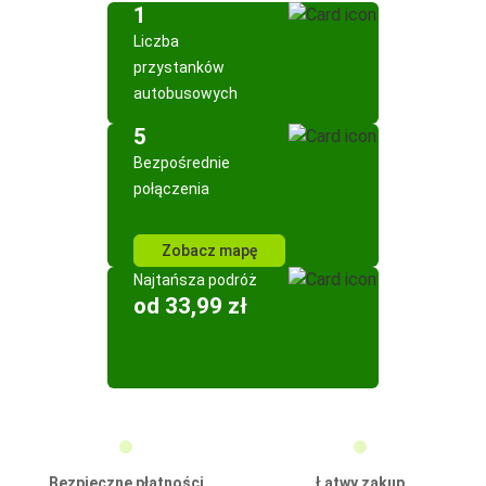
1
Liczba
przystanków
autobusowych
5
Bezpośrednie
połączenia
Zobacz mapę
Najtańsza podróż
od 33,99 zł
Bezpieczne płatności
Łatwy zakup