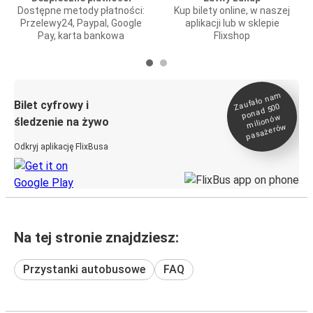
Dostępne metody płatności:
Kup bilety online, w naszej
Przelewy24, Paypal, Google
aplikacji lub w sklepie
Pay, karta bankowa
Flixshop
Zaufało na
m
milionó
pasażeró
Bilet cyfrowy i
ponad 500
w
śledzenie na żywo
w
Odkryj aplikację FlixBusa
Na tej stronie znajdziesz:
Przystanki autobusowe
FAQ