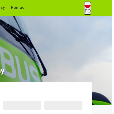
óży
Pomoc
PO
ny