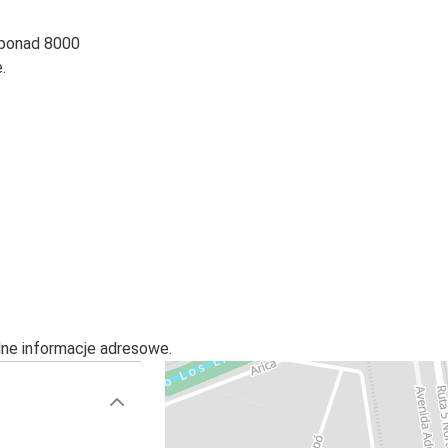
 ponad 8000
.
alne informacje adresowe.