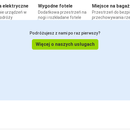
a elektryczne
Wygodne fotele
Miejsce na bagaż
ie urządzeń w
Dodatkowa przestrzeń na
Przestrzeń do bezp
podróży
nogi i rozkładane fotele
przechowywania rz
Podróżujesz z nami po raz pierwszy?
Więcej o naszych usługach