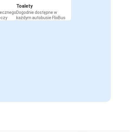
Toalety
iecznego
Dogodnie dostępne w
eczy
każdym autobusie FlixBus