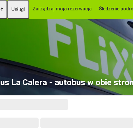
Zarządzaj moją rezerwacją
Śledzenie podr
óż
Usługi
us La Calera - autobus w obie stro