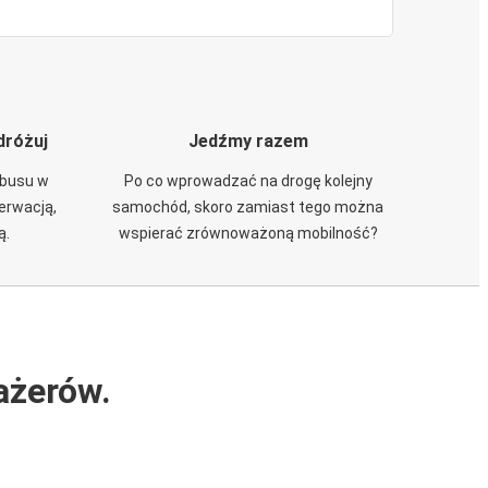
dróżuj
Jedźmy razem
obusu w
Po co wprowadzać na drogę kolejny
zerwacją,
samochód, skoro zamiast tego można
ą.
wspierać zrównoważoną mobilność?
ażerów.