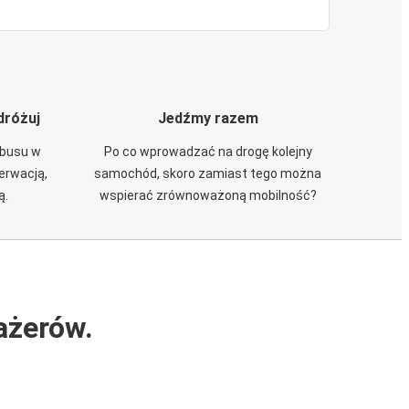
dróżuj
Jedźmy razem
obusu w
Po co wprowadzać na drogę kolejny
zerwacją,
samochód, skoro zamiast tego można
ą.
wspierać zrównoważoną mobilność?
ażerów.