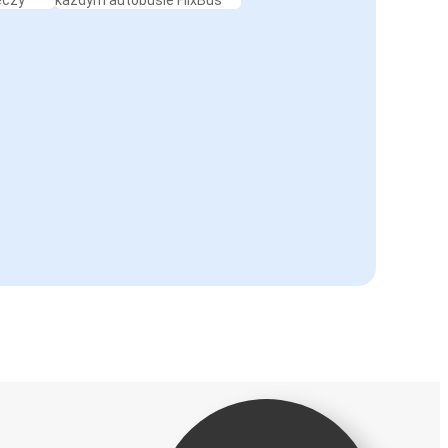
eczy
każdym autobusie FlixBus