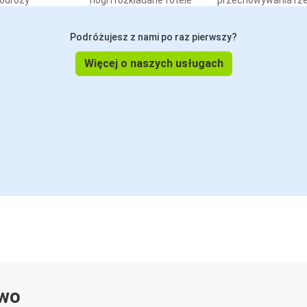
podróży
nogi i rozkładane fotele
przechowywania rz
Podróżujesz z nami po raz pierwszy?
Więcej o naszych usługach
ywo