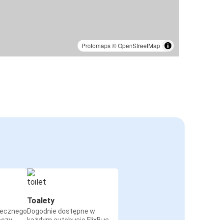
Protomaps
©
OpenStreetMap
Toalety
iecznego
Dogodnie dostępne w