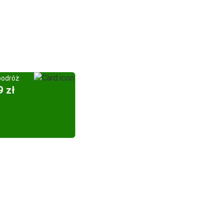
podróż
9 zł