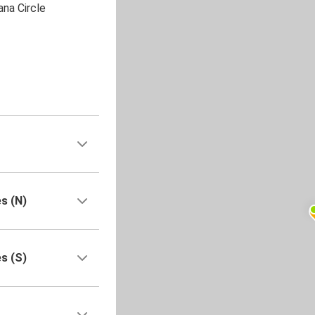
na Circle
es (N)
es (S)