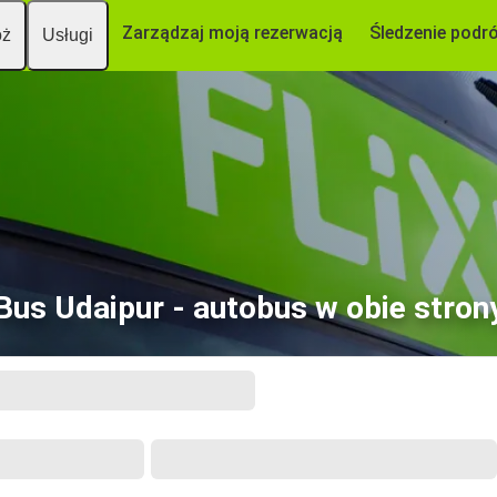
Zarządzaj moją rezerwacją
Śledzenie podr
óż
Usługi
Bus Udaipur - autobus w obie stron