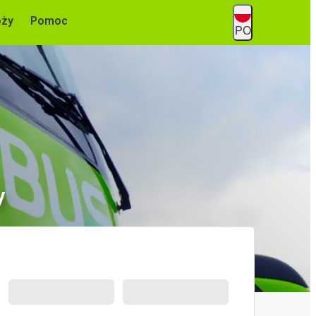
óży
Pomoc
PO
y