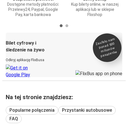
Dostępne metody płatności:
Kup bilety online, w naszej
Przelewy24, Paypal, Google
aplikacji lub w sklepie
Pay, karta bankowa
Flixshop
Zaufało na
m
milionó
pasażeró
Bilet cyfrowy i
ponad 500
w
śledzenie na żywo
w
Odkryj aplikację FlixBusa
Na tej stronie znajdziesz:
Popularne połączenia
Przystanki autobusowe
FAQ