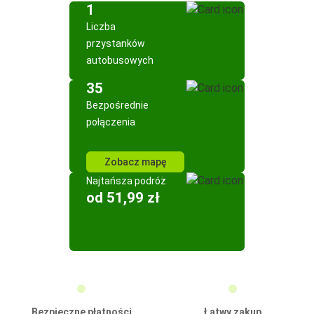
1
Liczba
przystanków
autobusowych
35
Bezpośrednie
połączenia
Zobacz mapę
Najtańsza podróż
od 51,99 zł
Bezpieczne płatności
Łatwy zakup