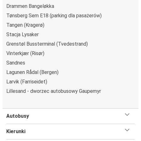
Drammen Bangeløkka
Tønsberg Sem E18 (parking dla pasażerów)
Tangen (Kragerø)
Stacja Lysaker
Grenstøl Bussterminal (Tvedestrand)
Vinterkjær (Risør)
Sandnes
Lagunen Rådal (Bergen)
Larvik (Farriseidet)
Lillesand - dworzec autobusowy Gaupemyr
Autobusy
Kierunki