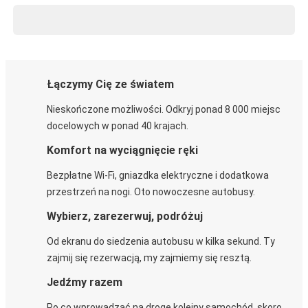
Łączymy Cię ze światem
Nieskończone możliwości. Odkryj ponad 8 000 miejsc
docelowych w ponad 40 krajach.
Komfort na wyciągnięcie ręki
Bezpłatne Wi-Fi, gniazdka elektryczne i dodatkowa
przestrzeń na nogi. Oto nowoczesne autobusy.
Wybierz, zarezerwuj, podróżuj
Od ekranu do siedzenia autobusu w kilka sekund. Ty
zajmij się rezerwacją, my zajmiemy się resztą.
Jedźmy razem
Po co wprowadzać na drogę kolejny samochód, skoro