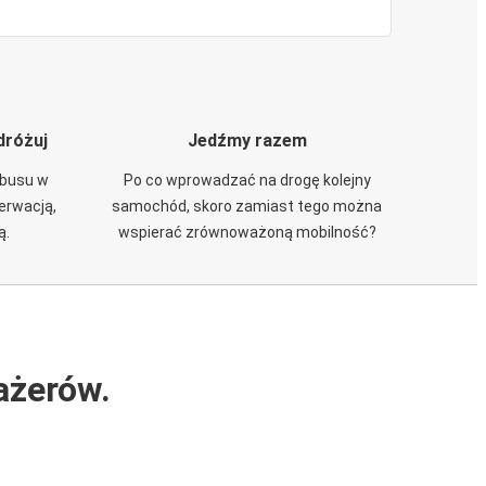
dróżuj
Jedźmy razem
obusu w
Po co wprowadzać na drogę kolejny
zerwacją,
samochód, skoro zamiast tego można
ą.
wspierać zrównoważoną mobilność?
ażerów.