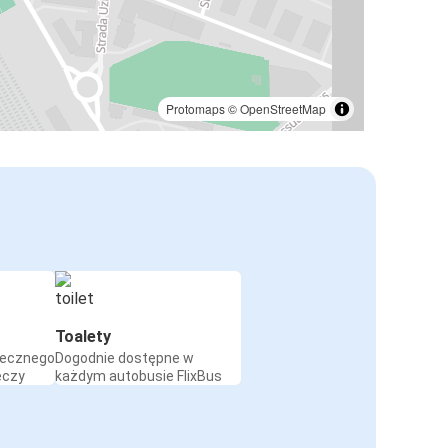
Protomaps
©
OpenStreetMap
Toalety
iecznego
Dogodnie dostępne w
eczy
każdym autobusie FlixBus