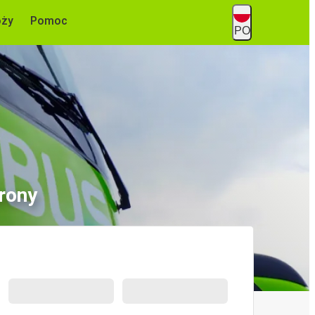
óży
Pomoc
PO
rony