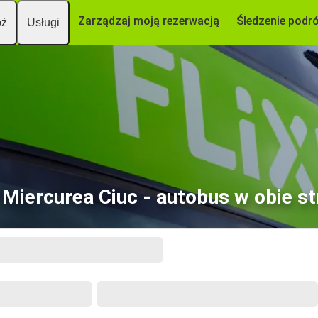
Zarządzaj moją rezerwacją
Śledzenie podr
óż
Usługi
 Miercurea Ciuc - autobus w obie st