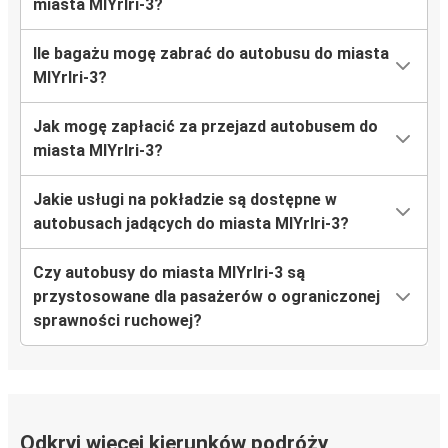
miasta MlYrlri-3?
Ile bagażu mogę zabrać do autobusu do miasta
MlYrlri-3?
Jak mogę zapłacić za przejazd autobusem do
miasta MlYrlri-3?
Jakie usługi na pokładzie są dostępne w
autobusach jadących do miasta MlYrlri-3?
Czy autobusy do miasta MlYrlri-3 są
przystosowane dla pasażerów o ograniczonej
sprawności ruchowej?
Odkryj więcej kierunków podróży