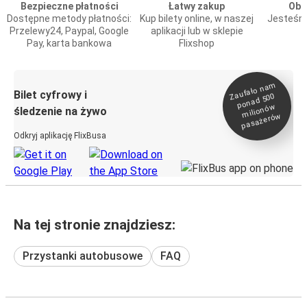
Bezpieczne płatności
Łatwy zakup
Obs
Dostępne metody płatności:
Kup bilety online, w naszej
Jesteśmy
Przelewy24, Paypal, Google
aplikacji lub w sklepie
Pay, karta bankowa
Flixshop
Zaufało na
m
milionó
pasażeró
Bilet cyfrowy i
ponad 500
w
śledzenie na żywo
w
Odkryj aplikację FlixBusa
Na tej stronie znajdziesz:
Przystanki autobusowe
FAQ