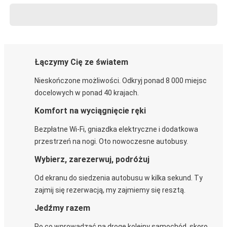
Łączymy Cię ze światem
Nieskończone możliwości. Odkryj ponad 8 000 miejsc
docelowych w ponad 40 krajach.
Komfort na wyciągnięcie ręki
Bezpłatne Wi-Fi, gniazdka elektryczne i dodatkowa
przestrzeń na nogi. Oto nowoczesne autobusy.
Wybierz, zarezerwuj, podróżuj
Od ekranu do siedzenia autobusu w kilka sekund. Ty
zajmij się rezerwacją, my zajmiemy się resztą.
Jedźmy razem
Po co wprowadzać na drogę kolejny samochód, skoro