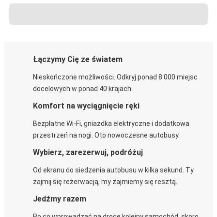
Łączymy Cię ze światem
Nieskończone możliwości. Odkryj ponad 8 000 miejsc
docelowych w ponad 40 krajach.
Komfort na wyciągnięcie ręki
Bezpłatne Wi-Fi, gniazdka elektryczne i dodatkowa
przestrzeń na nogi. Oto nowoczesne autobusy.
Wybierz, zarezerwuj, podróżuj
Od ekranu do siedzenia autobusu w kilka sekund. Ty
zajmij się rezerwacją, my zajmiemy się resztą.
Jedźmy razem
Po co wprowadzać na drogę kolejny samochód, skoro