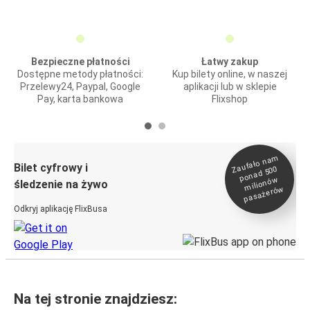
Bezpieczne płatności
Łatwy zakup
Dostępne metody płatności:
Kup bilety online, w naszej
Przelewy24, Paypal, Google
aplikacji lub w sklepie
Pay, karta bankowa
Flixshop
Zaufało na
m
milionó
pasażeró
Bilet cyfrowy i
ponad 500
w
śledzenie na żywo
w
Odkryj aplikację FlixBusa
Na tej stronie znajdziesz: