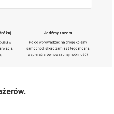
dróżuj
Jedźmy razem
obusu w
Po co wprowadzać na drogę kolejny
zerwacją,
samochód, skoro zamiast tego można
ą.
wspierać zrównoważoną mobilność?
ażerów.