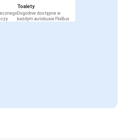
Toalety
iecznego
Dogodnie dostępne w
eczy
każdym autobusie FlixBus