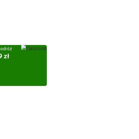
podróż
9 zł