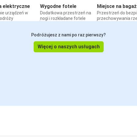
a elektryczne
Wygodne fotele
Miejsce na bagaż
ie urządzeń w
Dodatkowa przestrzeń na
Przestrzeń do bezp
podróży
nogi i rozkładane fotele
przechowywania rz
Podróżujesz z nami po raz pierwszy?
Więcej o naszych usługach