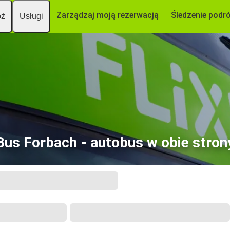
Zarządzaj moją rezerwacją
Śledzenie podr
óż
Usługi
Bus Forbach - autobus w obie stron