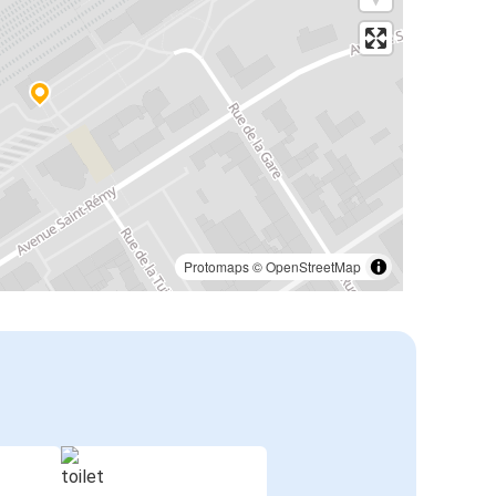
Protomaps
©
OpenStreetMap