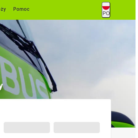
óży
Pomoc
PO
y