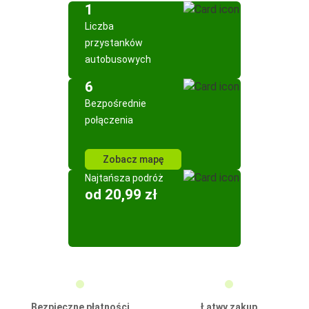
1
Liczba
przystanków
autobusowych
6
Bezpośrednie
połączenia
Zobacz mapę
Najtańsza podróż
od 20,99 zł
Bezpieczne płatności
Łatwy zakup