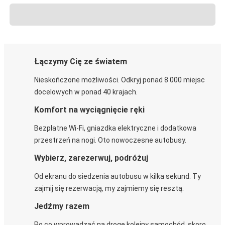
Łączymy Cię ze światem
Nieskończone możliwości. Odkryj ponad 8 000 miejsc
docelowych w ponad 40 krajach.
Komfort na wyciągnięcie ręki
Bezpłatne Wi-Fi, gniazdka elektryczne i dodatkowa
przestrzeń na nogi. Oto nowoczesne autobusy.
Wybierz, zarezerwuj, podróżuj
Od ekranu do siedzenia autobusu w kilka sekund. Ty
zajmij się rezerwacją, my zajmiemy się resztą.
Jedźmy razem
Po co wprowadzać na drogę kolejny samochód, skoro