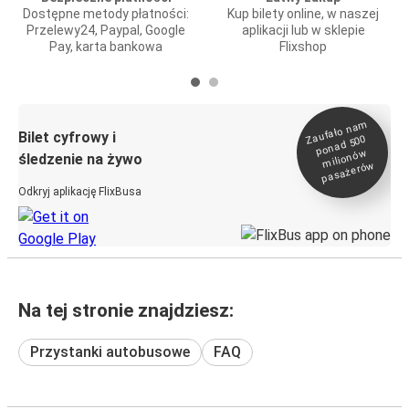
Dostępne metody płatności:
Kup bilety online, w naszej
Przelewy24, Paypal, Google
aplikacji lub w sklepie
Pay, karta bankowa
Flixshop
Zaufało na
m
milionó
pasażeró
Bilet cyfrowy i
ponad 500
w
śledzenie na żywo
w
Odkryj aplikację FlixBusa
Na tej stronie znajdziesz:
Przystanki autobusowe
FAQ