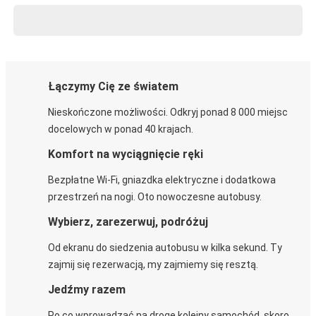
Łączymy Cię ze światem
Nieskończone możliwości. Odkryj ponad 8 000 miejsc
docelowych w ponad 40 krajach.
Komfort na wyciągnięcie ręki
Bezpłatne Wi-Fi, gniazdka elektryczne i dodatkowa
przestrzeń na nogi. Oto nowoczesne autobusy.
Wybierz, zarezerwuj, podróżuj
Od ekranu do siedzenia autobusu w kilka sekund. Ty
zajmij się rezerwacją, my zajmiemy się resztą.
Jedźmy razem
Po co wprowadzać na drogę kolejny samochód, skoro