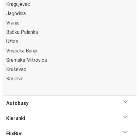
Kragujevac
Jagodina
Vranje
Bačka Palanka
Užice
Vrnjačka Banja
Sremska Mitrovica
Kruševac
Kraljevo
Autobusy
Kierunki
FlixBus