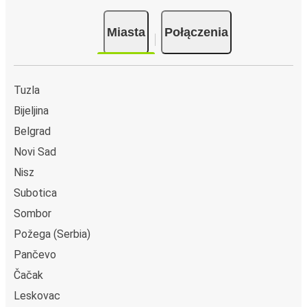
Miasta
Połączenia
Tuzla
Bijeljina
Belgrad
Novi Sad
Nisz
Subotica
Sombor
Požega (Serbia)
Pančevo
Čačak
Leskovac