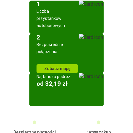
1
Liczba
przystanków
autobusowych
2
Bezpośrednie
połączenia
Zobacz mapę
Najtańsza podróż
od 32,19 zł
Bezpieczne płatności
Łatwy zakup