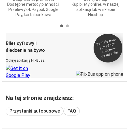
Dostępne metody płatności:
Kup bilety online, w naszej
Przelewy24, Paypal, Google
aplikacji lub w sklepie
Pay, karta bankowa
Flixshop
Zaufało na
m
milionó
pasażeró
Bilet cyfrowy i
ponad 500
w
śledzenie na żywo
w
Odkryj aplikację FlixBusa
Na tej stronie znajdziesz:
Przystanki autobusowe
FAQ