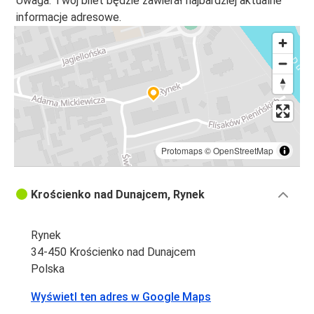
Uwaga: Twój bilet będzie zawierał najbardziej aktualne
Krościenko nad Dunajcem
informacje adresowe.
Władysławowo
Port Lotniczy Gdańsk
Krościenko nad Dunajcem
Krościenko nad Dunajcem
Łeba
Protomaps
©
OpenStreetMap
Łeba
Krościenko nad Dunajcem
Krościenko nad Dunajcem, Rynek
Ostróda
Rynek
Krościenko nad Dunajcem
34-450 Krościenko nad Dunajcem
Polska
Port lotniczy Warszawa
Krościenko nad Dunajcem
Wyświetl ten adres w Google Maps