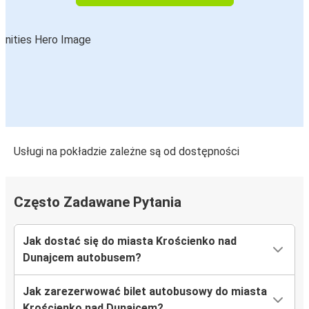
Szczawnica
Krościenko nad Dunajcem
Krościenko nad Dunajcem
Port lotniczy Warszawa
Krościenko nad Dunajcem
Czorsztyn
Usługi na pokładzie zależne są od dostępności
Krościenko nad Dunajcem
Elbląg
Często Zadawane Pytania
Krościenko nad Dunajcem
Gdańsk
Jak dostać się do miasta Krościenko nad
Dunajcem autobusem?
Krościenko nad Dunajcem
Łódź
Jak zarezerwować bilet autobusowy do miasta
Krościenko nad Dunajcem?