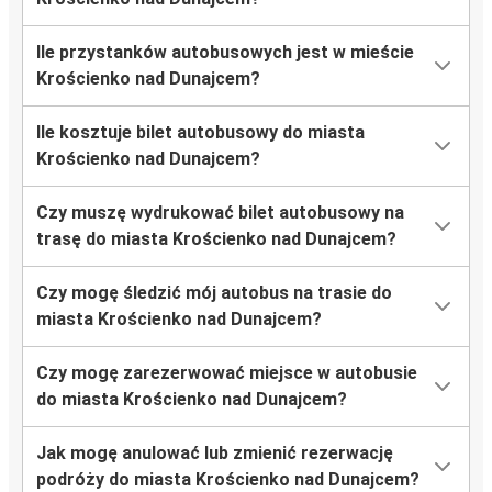
Krościenko nad Dunajcem
Port Lotniczy Gdańsk
Ile przystanków autobusowych jest w mieście
Krościenko nad Dunajcem?
Czorsztyn
Krościenko nad Dunajcem
Ile kosztuje bilet autobusowy do miasta
Krościenko nad Dunajcem?
Krościenko nad Dunajcem
Ostróda
Czy muszę wydrukować bilet autobusowy na
trasę do miasta Krościenko nad Dunajcem?
Krościenko nad Dunajcem
Kluszkowce
Czy mogę śledzić mój autobus na trasie do
miasta Krościenko nad Dunajcem?
Elbląg
Krościenko nad Dunajcem
Czy mogę zarezerwować miejsce w autobusie
do miasta Krościenko nad Dunajcem?
Łódź
Krościenko nad Dunajcem
Jak mogę anulować lub zmienić rezerwację
podróży do miasta Krościenko nad Dunajcem?