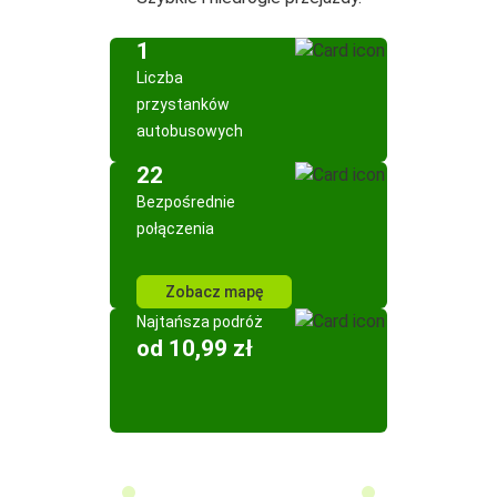
1
Liczba
przystanków
autobusowych
22
Bezpośrednie
połączenia
Zobacz mapę
Najtańsza podróż
od 10,99 zł