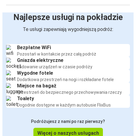
Gdynia
Krościenko nad Dunajcem
Najlepsze usługi na pokładzie
Krościenko nad Dunajcem
Te usługi zapewniają wygodniejszą podróż:
Gdynia
Bezpłatne WiFi
Gdańsk
Pozostań w kontakcie przez całą podróż
Krościenko nad Dunajcem
Gniazda elektryczne
Ładowanie urządzeń w czasie podróży
Kluszkowce
Wygodne fotele
Krościenko nad Dunajcem
Dodatkowa przestrzeń na nogi i rozkładane fotele
Miejsce na bagaż
Przestrzeń do bezpiecznego przechowywania rzeczy
Władysławowo
Toalety
Krościenko nad Dunajcem
Dogodnie dostępne w każdym autobusie FlixBus
Łódź
Podróżujesz z nami po raz pierwszy?
Krościenko nad Dunajcem
Więcej o naszych usługach