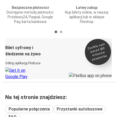
Bezpieczne płatności
Łatwy zakup
Dostępne metody płatności:
Kup bilety online, w naszej
Przelewy24, Paypal, Google
aplikacji lub w sklepie
Pay, karta bankowa
Flixshop
Zaufało na
m
milionó
pasażeró
Bilet cyfrowy i
ponad 500
w
śledzenie na żywo
w
Odkryj aplikację FlixBusa
Na tej stronie znajdziesz:
Popularne połączenia
Przystanki autobusowe
FAQ