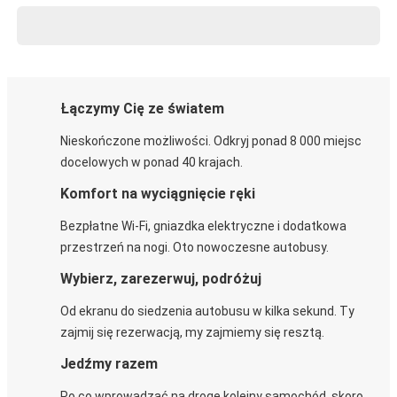
Łączymy Cię ze światem
Nieskończone możliwości. Odkryj ponad 8 000 miejsc
docelowych w ponad 40 krajach.
Komfort na wyciągnięcie ręki
Bezpłatne Wi-Fi, gniazdka elektryczne i dodatkowa
przestrzeń na nogi. Oto nowoczesne autobusy.
Wybierz, zarezerwuj, podróżuj
Od ekranu do siedzenia autobusu w kilka sekund. Ty
zajmij się rezerwacją, my zajmiemy się resztą.
Jedźmy razem
Po co wprowadzać na drogę kolejny samochód, skoro