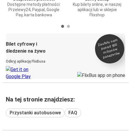
Dostępne metody płatności:
Kup bilety online, w naszej
Przelewy24, Paypal, Google
aplikacji lub w sklepie
Pay, karta bankowa
Flixshop
Zaufało na
m
milionó
pasażeró
Bilet cyfrowy i
ponad 500
w
śledzenie na żywo
w
Odkryj aplikację FlixBusa
Na tej stronie znajdziesz:
Przystanki autobusowe
FAQ