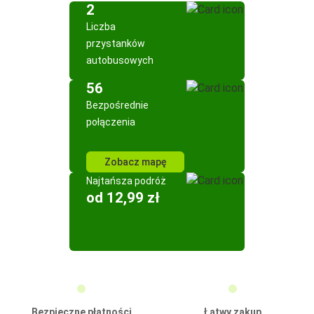
2
Liczba
przystanków
autobusowych
56
Bezpośrednie
połączenia
Zobacz mapę
Najtańsza podróż
od 12,99 zł
Bezpieczne płatności
Łatwy zakup