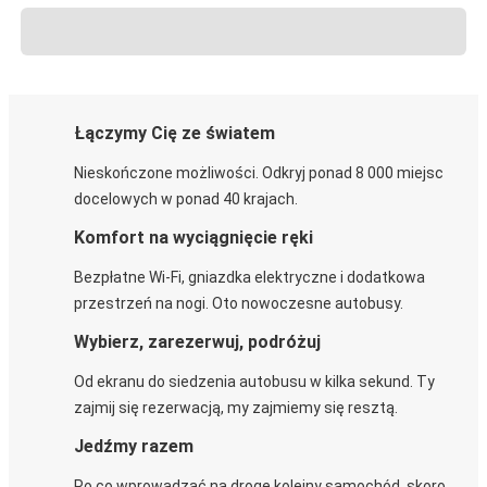
Łączymy Cię ze światem
Nieskończone możliwości. Odkryj ponad 8 000 miejsc
docelowych w ponad 40 krajach.
Komfort na wyciągnięcie ręki
Bezpłatne Wi-Fi, gniazdka elektryczne i dodatkowa
przestrzeń na nogi. Oto nowoczesne autobusy.
Wybierz, zarezerwuj, podróżuj
Od ekranu do siedzenia autobusu w kilka sekund. Ty
zajmij się rezerwacją, my zajmiemy się resztą.
Jedźmy razem
Po co wprowadzać na drogę kolejny samochód, skoro