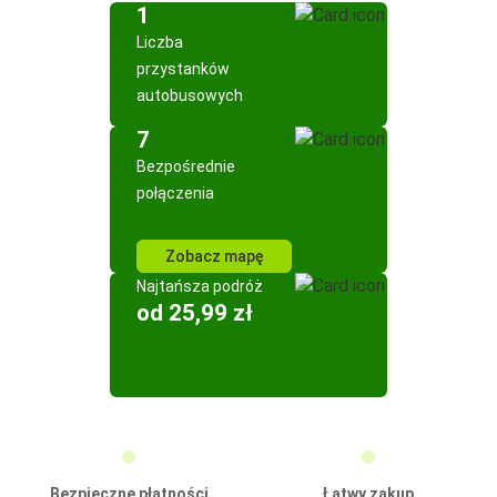
1
Liczba
przystanków
autobusowych
7
Bezpośrednie
połączenia
Zobacz mapę
Najtańsza podróż
od 25,99 zł
Bezpieczne płatności
Łatwy zakup