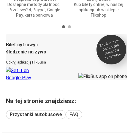
Dostępne metody płatności:
Kup bilety online, w naszej
Przelewy24, Paypal, Google
aplikacji lub w sklepie
Pay, karta bankowa
Flixshop
Zaufało na
m
milionó
pasażeró
Bilet cyfrowy i
ponad 500
w
śledzenie na żywo
w
Odkryj aplikację FlixBusa
Na tej stronie znajdziesz:
Przystanki autobusowe
FAQ